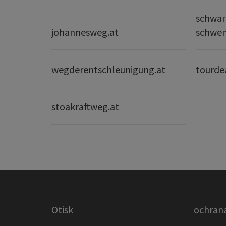
schwar
johannesweg.at
schwe
wegderentschleunigung.at
tourde
stoakraftweg.at
Otisk
ochrana