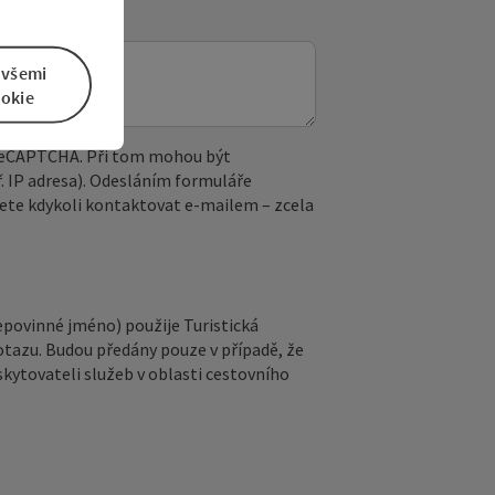
 všemi
okie
 reCAPTCHA. Při tom mohou být
. IP adresa). Odesláním formuláře
ete kdykoli kontaktovat e‑mailem – zcela
epovinné jméno) použije Turistická
otazu. Budou předány pouze v případě, že
kytovateli služeb v oblasti cestovního