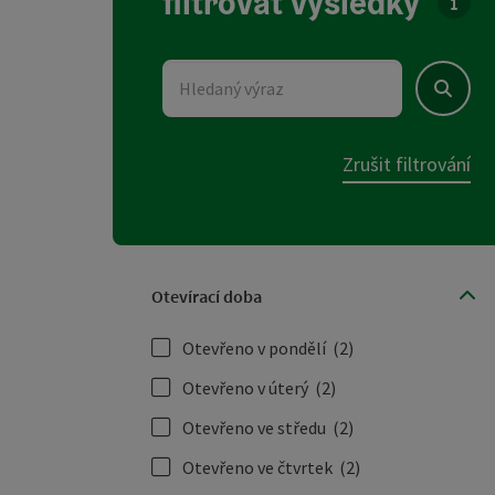
filtrovat výsledky
U sez
Hledaný výraz
Hledat
Zrušit filtrování
Otevírací doba
Otevřeno v pondělí
(2)
Otevřeno v úterý
(2)
Otevřeno ve středu
(2)
Otevřeno ve čtvrtek
(2)