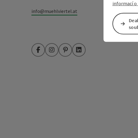
informací o 
info@muehlviertel.at
Dea
sou
Facebook
Instagram
Pinterest
LinkedIn