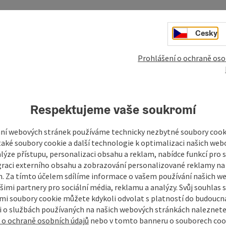
Cesky
Prohlášení o ochraně oso
Vaše zpráva pro prázd
Respektujeme vaše soukromí
Mühlviertel
ní webových stránek používáme technicky nezbytné soubory cooki
aké soubory cookie a další technologie k optimalizaci našich web
lýze přístupu, personalizaci obsahu a reklam, nabídce funkcí pro s
graci externího obsahu a zobrazování personalizované reklamy na 
Pole označená
*
jsou povinná
. Za tímto účelem sdílíme informace o vašem používání našich w
šimi partnery pro sociální média, reklamu a analýzy. Svůj souhlas 
křestní jméno, jméno
příjmení
i soubory cookie můžete kdykoli odvolat s platností do budoucna
 o službách používaných na našich webových stránkách naleznete
 o ochraně osobních údajů
nebo v tomto banneru o souborech coo