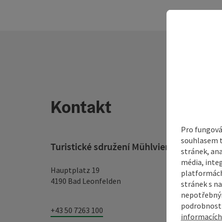
Kontakt
Pro fungová
souhlasem t
Turistické sdružení Mühlviertel
stránek, ana
média, inte
Hauptplatz 19
platformách
4190 Bad Leonfelden
stránek s na
nepotřebným
podrobnosti
+43 50 7263 100
informacích