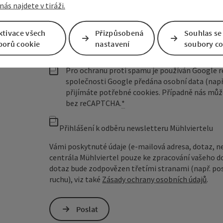
nás najdete v tiráži.
nezávazná poptávka
*
ktivace všech
Přizpůsobená
Souhlas se
borů cookie
nastavení
soubory co
Pro ochranu proti spamu je používán Google
společnosti Google předána osobní data (např
přijímáte potřebné cookies. Případně nás můž
bez reCAPTCHA.
*
Přihlášení k odběru newsletteru Mühlviertelu
Vámi poskytnuté údaje (e-mailová adresa, dotaz, n
centrála Mühlviertel pouze ke zpracování vašeho d
dotaz bude zodpovězen třetími stranami (např. pos
ruchu), viz také
Zásady ochrany osobních údajů
.
Poslat