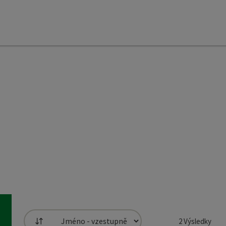
2
Výsledky
Třídění