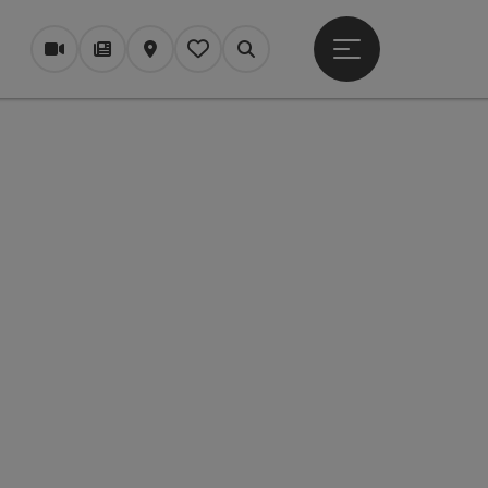
Otevřít hlavní men
Webové kamery
Časopis/Blog
Mapa
Zapamatované
Vyhledávání