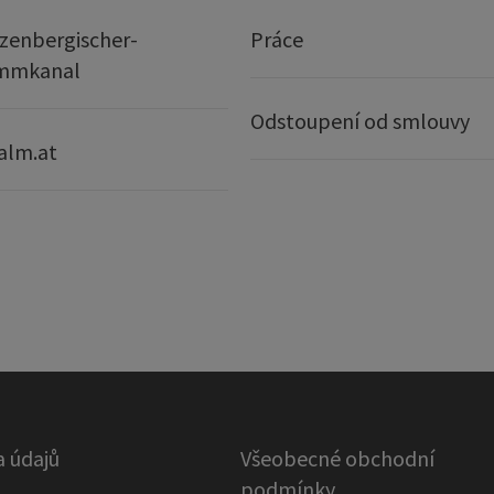
zenbergischer-
Práce
mmkanal
Odstoupení od smlouvy
alm.at
 údajů
Všeobecné obchodní
podmínky