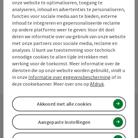
Kinder-vriendelijk biologische boerderij voor groepsverblijven
onze website te optimaliseren, toegang te
vanaf ongeveer 20 personen (gecertificeerde biologische
analyseren, inhoud en advertenties te personaliseren,
keuken): begeleide vakantiekampen, projectweken (school
functies voor sociale media aan te bieden, externe
op de boerderij), seminars, Greencare-kinderen uitzwaaien,
W-LAN (gratis)
inhoud te integreren en gepersonaliseerde reclame
natuurervaring…. grote speelweide, tafeltennis, vuurplek,
op andere platforms weer te geven. Voor dit doel
bos… ARCHE-HOF met veel dieren, holistische
delen we informatie over uw gebruik van onze website
ruiterpedagogiek, boerderij rondleiding, NIEUW: “BERGHOF-
met onze partners voor sociale media, reclame en
WINKEL”: verkoop van biologische graanproducten (Ur-
analyses. U kunt uw toestemming voor technisch
Dinkel) en andere biologische lekkernijen ongeveer 60
onnodige cookies te allen tijde intrekken met
bedden, douche/WC, prijs voor NF/HP/VP op aanvraag!
werking voor de toekomst. Meer informatie over de
diensten die op onze website worden gebruikt, vindt u
in onze
Informatie over gegevensbescherming
of in
deze cookiebanner. Meer over ons op
Afdruk
.
Akkoord met alle cookies
Contact
Aangepaste instellingen