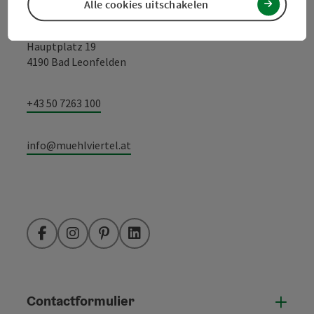
Alle cookies uitschakelen
Toerismevereniging Mühlviertel
Hauptplatz 19
4190 Bad Leonfelden
+43 50 7263 100
info@muehlviertel.at
Facebook
Instagram
Pinterest
LinkedIn
Contactformulier