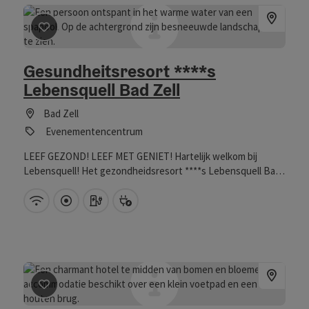
Bijdrage aankruisen
: Gesundheitsresort ****s Lebensquel
Gesundheitsresort ****s
Lebensquell Bad Zell
Bad Zell
Evenementencentrum
LEEF GEZOND! LEEF MET GENIET! Hartelijk welkom bij
Lebensquell! Het gezondheidsresort ****s Lebensquell Bad
Zell is het unieke gezondheids- en genotcentrum in het
lagere Mühlviertel. Wij leven en werken volgens het motto
W-LAN (gratis)
Direct in het centrum
auto oplaadstation
e-bike oplaadpunt
"Leef gezond! - Leef met genot!" Wij bieden eersteklas
gezondheids- en welzijnsproducten, gecombineerd met
exclusieve gemoedelijke en culinaire geneugten. Velorama
Classic-Bedrijf Ervaar een fietsvakantie met comfort, service
en fiets vriendelijk. Uw volgende toerverhaal begint direct
voor onze hoteldeur – alle beschikbare tochten vindt u HIER.
Bijdrage aankruisen
: Kurhotel Bad Zell