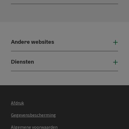
Open
Andere websites
And
Diensten
Die
Afdruk
Gegevensbescherming
Algemene voorwaarden