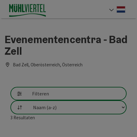
Accesskey
Accesskey
Accesskey
Inhoud
Navigatie
Paginabegin
[0]
[1]
[2]
Neder
Taalke
Evenementencentra - Bad
Zell
Bad Zell, Oberösterreich, Österreich
Filteren
Filtering
3
Resultaten