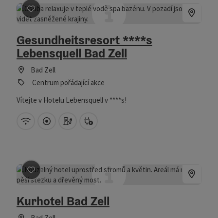
Označit příspěvek
: Gesundheitsresort ****s Lebensquell 
Gesundheitsresort ****s
Lebensquell Bad Zell
Bad Zell
Centrum pořádající akce
Vítejte v Hotelu Lebensquell v ****s!
W-LAN (zdarma)
Prímo v centru
Nabíjecí stanice na elektromobily
Nabíjecí stanice na elektrokola
Označit příspěvek
: Kurhotel Bad Zell
Kurhotel Bad Zell
Bad Zell