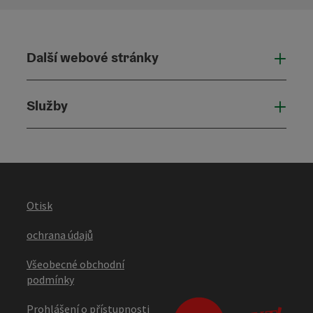
Další webové stránky
Dalš
Služby
Služ
Otisk
ochrana údajů
Všeobecné obchodní
podmínky
Prohlášení o přístupnosti