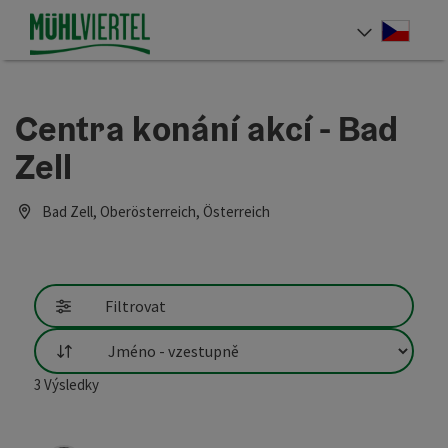
Accesskey
Accesskey
Accesskey
Obsah
Navigace
Začátek stránky
[0]
[1]
[2]
Cesky
Volba 
Centra konání akcí - Bad
Zell
Bad Zell, Oberösterreich, Österreich
Filtrovat
Třídění
3
Výsledky