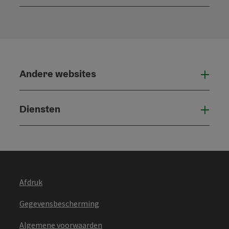
Open
Andere websites
And
Diensten
Die
Afdruk
Gegevensbescherming
Algemene voorwaarden