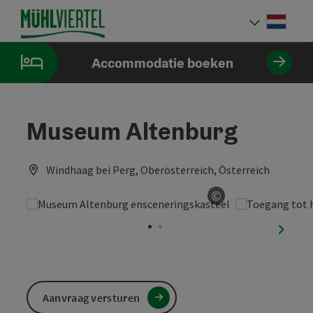
Accesskey
Accesskey
Accesskey
Inhoud
Navigatie
Paginabegin
[0]
[1]
[2]
Neder
Taalke
Accommodatie boeken
Museum Altenburg
Windhaag bei Perg, Oberösterreich, Österreich
©
Start Copyright
nächst
Aanvraag versturen