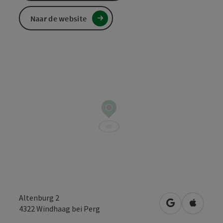
Naar de website
Altenburg 2
Openen in Go
Openen 
4322
Windhaag bei Perg