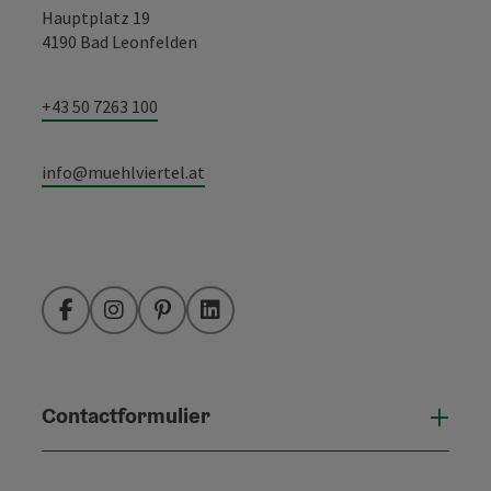
Hauptplatz 19
4190 Bad Leonfelden
+43 50 7263 100
info@muehlviertel.at
Facebook
Instagram
Pinterest
LinkedIn
Contactformulier
Open