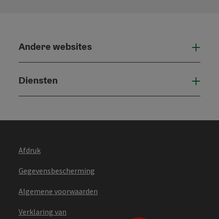
Andere websites
And
Diensten
Die
Afdruk
Gegevensbescherming
Algemene voorwaarden
Verklaring van