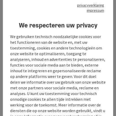
Openingstijden
privacyverklaring
impressum
Ligging
We respecteren uw privacy
Prijs
We gebruiken technisch noodzakelijke cookies voor
het functioneren van de website en, met uw
toestemming, cookies en andere technologieën om
Geschiktheid
onze website te optimaliseren, toegang te
analyseren, inhoud en advertenties te personaliseren,
functies voor sociale media aan te bieden, externe
Toegankelijkheid
inhoud te integreren en gepersonaliseerde reclame
op andere platforms weer te geven. Voor dit doel
delen we informatie over uw gebruik van onze website
met onze partners voor sociale media, reclame en
analyses. U kunt uw toestemming voor technisch
Bijdrage aankruisen
Bijdrage printen
onnodige cookies te allen tijde intrekken met
werking voor de toekomst. Meer informatie over de
Naar favorieten
diensten die op onze website worden gebruikt, vindt u
In de buurt