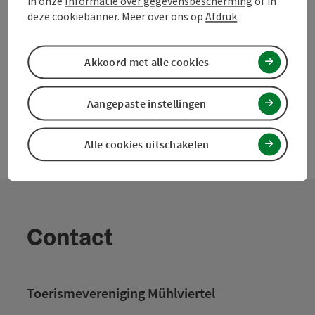
in onze
Informatie over gegevensbescherming
of in
deze cookiebanner. Meer over ons op
Afdruk
.
PDF aanmaken
powered by
TOURDATA
Doe een suggestie
Akkoord met alle cookies
Aangepaste instellingen
Alle cookies uitschakelen
Contact
Toerismevereniging Mühlviertel