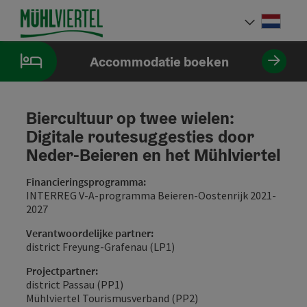
Accesskey
Accesskey
Accesskey
Inhoud
Navigatie
Paginabegin
[0]
[1]
[2]
Neder
Taalke
Accommodatie boeken
Biercultuur op twee wielen:
Digitale routesuggesties door
Neder-Beieren en het Mühlviertel
Financieringsprogramma:
INTERREG V-A-programma Beieren-Oostenrijk 2021-
2027
Verantwoordelijke partner:
district Freyung-Grafenau (LP1)
Projectpartner:
district Passau (PP1)
Mühlviertel Tourismusverband (PP2)