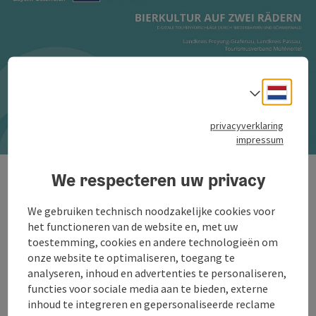
Neder
Taalke
privacyverklaring
impressum
St
Contact
We respecteren uw privacy
Tourismusverband Mühlviertel - Informatiebureau
We gebruiken technisch noodzakelijke cookies voor
voor het Boheemse Woud in Aigen-Schlägl
het functioneren van de website en, met uw
Dreisesselbergstraße 18/1
toestemming, cookies en andere technologieën om
4160 Aigen-Schlägl
onze website te optimaliseren, toegang te
analyseren, inhoud en advertenties te personaliseren,
Telefoon
+43 5 07263 - 200
functies voor sociale media aan te bieden, externe
E-Mail:
boehmerwald@muehlviertel.at
inhoud te integreren en gepersonaliseerde reclame
Web:
www.muehlviertel.at