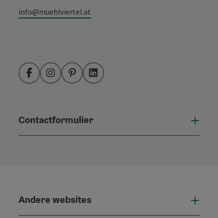
info@muehlviertel.at
Facebook
Instagram
Pinterest
LinkedIn
Contactformulier
Open
Andere websites
And