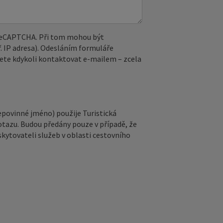
 reCAPTCHA. Při tom mohou být
. IP adresa). Odesláním formuláře
ete kdykoli kontaktovat e‑mailem – zcela
epovinné jméno) použije Turistická
otazu. Budou předány pouze v případě, že
kytovateli služeb v oblasti cestovního