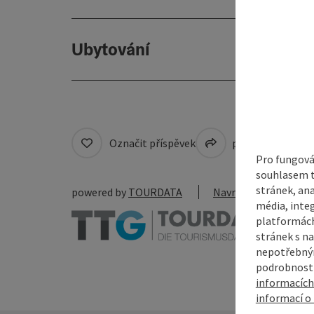
Ubytování
Označit příspěvek
přejít na pozná
Pro fungová
souhlasem t
stránek, ana
powered by
TOURDATA
Navrhnout změnu
média, inte
platformách
stránek s na
nepotřebným
podrobnosti
informacích
informací o 