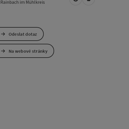
Otevřít v Mapách Google
Otevřít v Mapách A
1
Rainbach im Mühlkreis
Odeslat dotaz
Na webové stránky