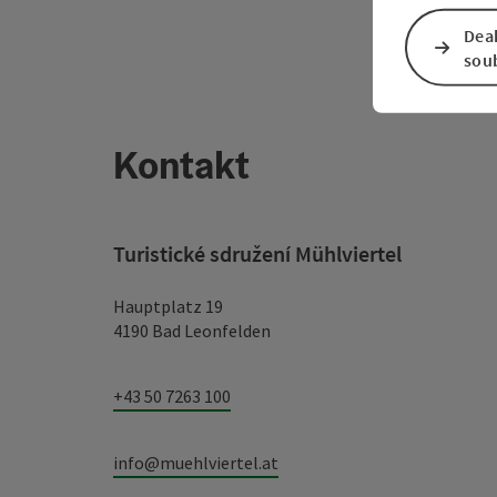
Dea
sou
Kontakt
Turistické sdružení Mühlviertel
Hauptplatz 19
4190 Bad Leonfelden
+43 50 7263 100
info@muehlviertel.at