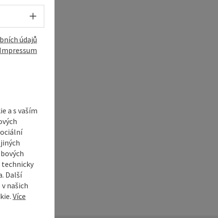
Volba jazyka - Otevřít menu
bních údajů
Impressum
í
e a s vaším
ových
ociální
jiných
ebových
s technicky
. Další
 v našich
kie.
Více