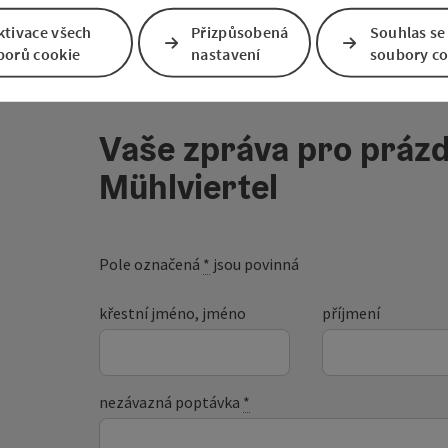
ktivace všech
Přizpůsobená
Souhlas se
borů cookie
nastavení
soubory co
Vaše zpráva pro prázd
Mühlviertel
Pole označená
*
jsou povinná
křestní jméno, jméno
příjmení
nezávazná poptávka
*