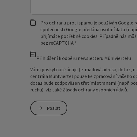
Pro ochranu proti spamu je používán Google
společnosti Google předána osobní data (např
přijímáte potřebné cookies. Případně nás můž
bez reCAPTCHA.
*
Přihlášení k odběru newsletteru Mühlviertelu
Vámi poskytnuté údaje (e-mailová adresa, dotaz, n
centrála Mühlviertel pouze ke zpracování vašeho d
dotaz bude zodpovězen třetími stranami (např. pos
ruchu), viz také
Zásady ochrany osobních údajů
.
Poslat