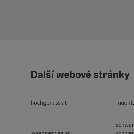
Další webové stránky
hochgenuss.at
muehlvi
schwar
johannesweg.at
schwe