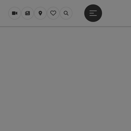
Otevřít hlavní men
Webové kamery
Časopis/Blog
Mapa
Zapamatované
Vyhledávání
copyright