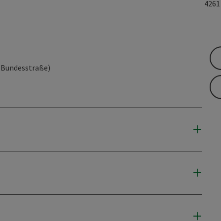
426
r Bundesstraße)