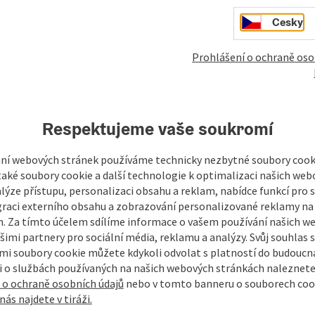
Cesky
Prohlášení o ochraně oso
Respektujeme vaše soukromí
mky
Vytvořit PDF
Vytisknout příspěvek
V okol
ní webových stránek používáme technicky nezbytné soubory cooki
aké soubory cookie a další technologie k optimalizaci našich web
lýze přístupu, personalizaci obsahu a reklam, nabídce funkcí pro s
graci externího obsahu a zobrazování personalizované reklamy na 
. Za tímto účelem sdílíme informace o vašem používání našich w
šimi partnery pro sociální média, reklamu a analýzy. Svůj souhlas 
i soubory cookie můžete kdykoli odvolat s platností do budoucna
 o službách používaných na našich webových stránkách naleznete
 o ochraně osobních údajů
nebo v tomto banneru o souborech coo
nás najdete v tiráži.