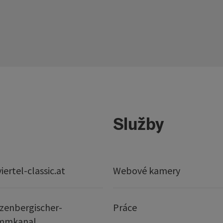
Služby
ertel-classic.at
Webové kamery
zenbergischer-
Práce
mmkanal