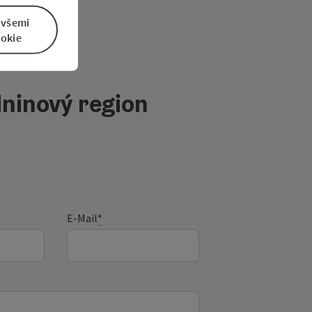
 všemi
okie
ninový region
E-Mail
*