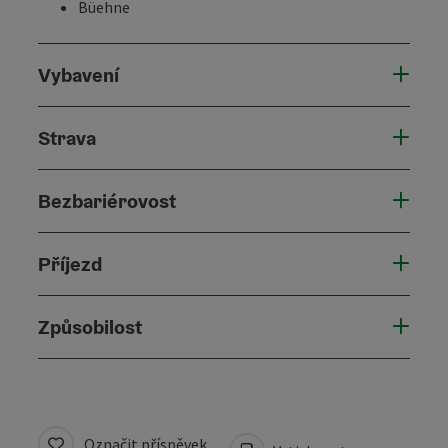
Büehne
Vybavení
Strava
Bezbariérovost
Příjezd
Způsobilost
Označit příspěvek