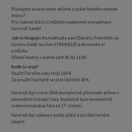
Plánujete oslavu nebo večírek a stále hledáte vhodné
místo?
Pro takové účely si můžete soukromě pronajmout
farní sál Sandl!
Jak to funguje:
Kontaktujte paní Danielu Preinfalk na
farním úřadě na čísle 07944/8220 a domluvte si
schůzku.
Úřední hodiny v pátek od 8:30 do 11:00.
Kolik to stojí?
Využití farního sálu stojí 100 €.
Za použití kuchyně se platí dalších 30 €.
Farní sál byl v roce 2006 kompletně přestavěn přímo v
sousedství stávající fary. Současně byla kompletně
zrekonstruována fara ze 17. století.
Farní sál byl vybaven podle přání a potřeb farních
skupin.