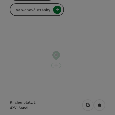
Na webové stránky
Kirchenplatz 1
Otevřít v Map
Otevřít
4251
Sandl