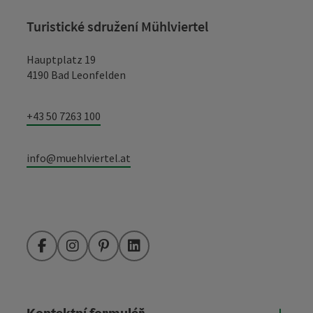
Turistické sdružení Mühlviertel
Hauptplatz 19
4190 Bad Leonfelden
+43 50 7263 100
info@muehlviertel.at
Facebook
Instagram
Pinterest
LinkedIn
Kontaktní formulář