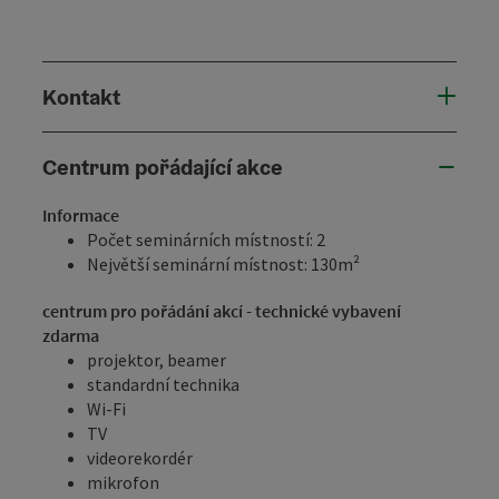
Kontakt
Centrum pořádající akce
Informace
Počet seminárních místností: 2
Největší seminární místnost: 130m²
centrum pro pořádání akcí - technické vybavení
zdarma
projektor, beamer
standardní technika
Wi-Fi
TV
videorekordér
mikrofon