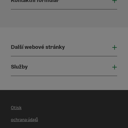
Otevř
Další webové stránky
Dalš
Služby
Služ
Otisk
ochrana údajů