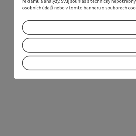
reklamu a analýzy. Svůj souhlas s technicky nepotřebn
osobních údajů
nebo v tomto banneru o souborech coo