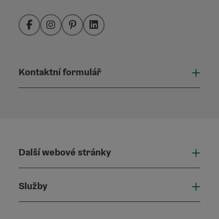
Facebook
Instagram
Pinterest
LinkedIn
Kontaktní formulář
Otevř
Další webové stránky
Dalš
Služby
Služ