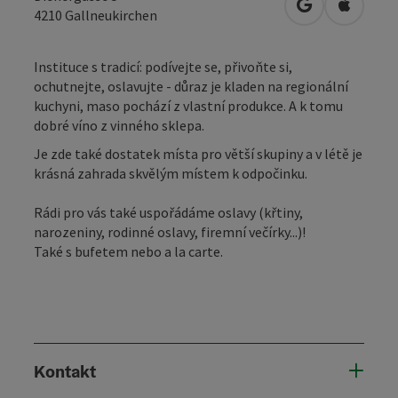
Otevřít v Map
Otevřít
4210
Gallneukirchen
Instituce s tradicí: podívejte se, přivoňte si,
ochutnejte, oslavujte - důraz je kladen na regionální
kuchyni, maso pochází z vlastní produkce. A k tomu
dobré víno z vinného sklepa.
Je zde také dostatek místa pro větší skupiny a v létě je
krásná zahrada skvělým místem k odpočinku.
Rádi pro vás také uspořádáme oslavy (křtiny,
narozeniny, rodinné oslavy, firemní večírky...)!
Také s bufetem nebo a la carte.
Kontakt