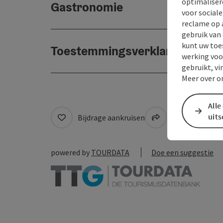
optimaliser
Gastronomie
voor social
reclame op 
gebruik van
kunt uw toe
Toestemmingsverklaring
werking voo
gebruikt, vi
Meer over o
Alle
uit
Bijdrage aankruisen
Naar favoriete
powered by
TOURDATA
Doe een suggestie