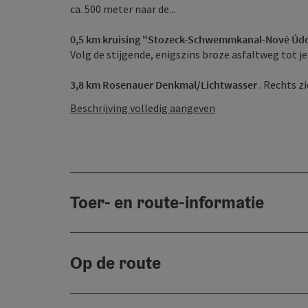
ca. 500 meter naar de...
0,5 km kruising "Stozeck-Schwemmkanal-Nové Údol
Volg de stijgende, enigszins broze asfaltweg tot je 
3,8 km Rosenauer Denkmal/Lichtwasser
. Rechts z
Beschrijving volledig aangeven
Toer- en route-informatie
Op de route