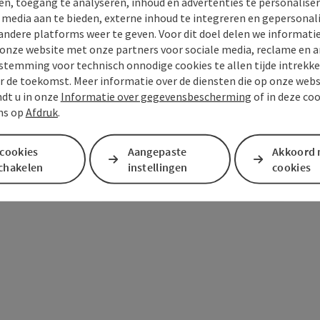
en, toegang te analyseren, inhoud en advertenties te personaliser
e media aan te bieden, externe inhoud te integreren en gepersonal
andere platforms weer te geven. Voor dit doel delen we informati
 onze website met onze partners voor sociale media, reclame en a
stemming voor technisch onnodige cookies te allen tijde intrekk
r de toekomst. Meer informatie over de diensten die op onze web
ndt u in onze
Informatie over gegevensbescherming
of in deze co
ns op
Afdruk
.
 cookies
Aangepaste
Akkoord 
schakelen
instellingen
cookies
n
PDF aanmaken
Bijdrage printen
In de buur