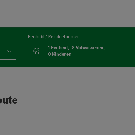
Eenheid / Reisdeelnemer
1
Eenheid
,
2
Volwassenen
,
Aantal eenheden en persoonsvelden
0
Kinderen
oute