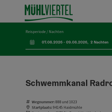
Accesskey
Accesskey
Accesskey
Inhoud
Navigatie
Paginabegin
[0]
[1]
[2]
Reisperiode / Nachten
07.08.2026
-
09.08.2026
,
2
Nachten
Velden voor aankomst en vertrek
Schwemmkanal Radr
Wegnummer:
888 und 1023
Startplaats:
94145 Haidmühle