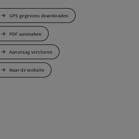
GPS gegevens downloaden
PDF aanmaken
Aanvraag versturen
ogle Maps
in Apple Maps
Naar de website