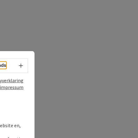
nds
Taalkeuze - menu openen
yverklaring
impressum
ebsite en,