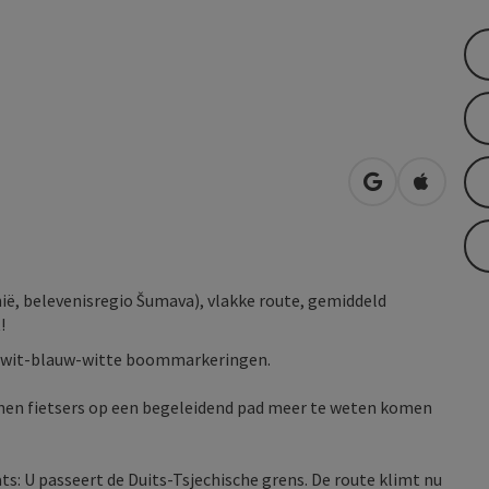
Openen in Go
Openen 
hië, belevenisregio Šumava), vlakke route, gemiddeld
!
 en wit-blauw-witte boommarkeringen.
nen fietsers op een begeleidend pad meer te weten komen
s: U passeert de Duits-Tsjechische grens. De route klimt nu