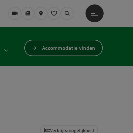
Startmenu openen
Webcams
Tijdschrift/Blog
Kaart
Mijn notitieblok
Zoek op
Accommodatie vinden
Verblijfsmogelijkheid