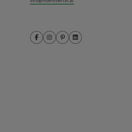
info@muehlviertel.at
Facebook
Instagram
Pinterest
LinkedIn