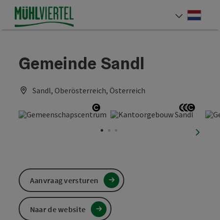
Accesskey
Accesskey
Accesskey
Inhoud
Navigatie
Paginabegin
[0]
[1]
[2]
Neder
Taalke
Gemeinde Sandl
Sandl, Oberösterreich, Österreich
Start Copyright
Start Co
Start C
Start 
nächst
Aanvraag versturen
Naar de website