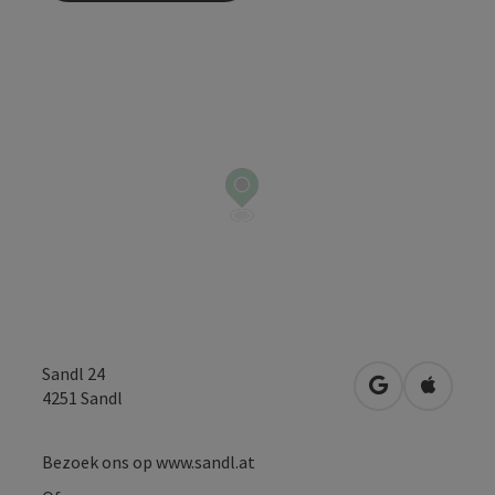
Sandl 24
Openen in Go
Openen 
4251
Sandl
Bezoek ons op www.sandl.at