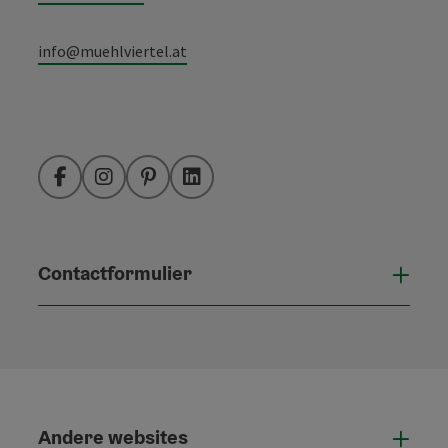
info@muehlviertel.at
Facebook
Instagram
Pinterest
LinkedIn
Contactformulier
Open
Andere websites
And