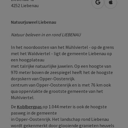
Openen in Go
Openen 
4252
Liebenau
Natuurjuweel Liebenau
Natuur beleven in en rond LIEBENAU
In het noordoosten van het Mühlviertel - op de grens
met het Waldviertel - ligt de gemeente Liebenau op
een hoogplateau
met talrijke natuurlijke juwelen. Op een hoogte van
970 meter boven de zeespiegel heeft het de hoogste
dorpskern van Opper-Oostenrijk.
centrum van Opper-Oostenrijk en is met 76 km ook
qua oppervlakte de grootste gemeente van het
Mühlviertel.
De
Koblbergpas
op 1.044 meter is ook de hoogste
pasweg in de gemeente
in Opper-Oostenrijk. Het landschap rond Liebenau
wordt gekenmerkt door glooiende granieten heuvels