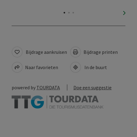
nächs
Bijdrage aankruisen
Bijdrage printen
Naar favorieten
In de buurt
powered by
TOURDATA
Doe een suggestie