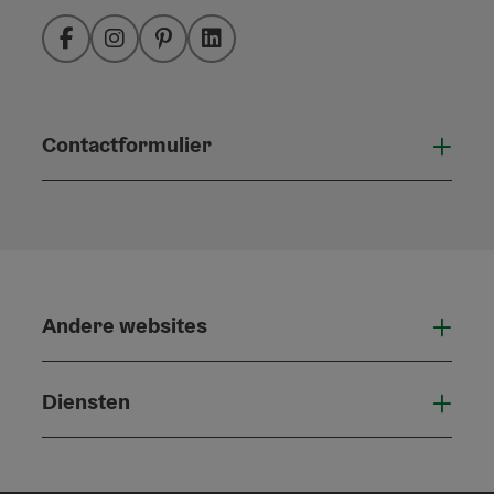
Facebook
Instagram
Pinterest
LinkedIn
Contactformulier
Open
Andere websites
And
Diensten
Die