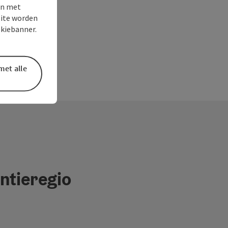
en met
site worden
okiebanner.
met alle
ntieregio