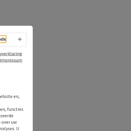
nds
Taalkeuze - menu openen
yverklaring
impressum
ebsite en,
en, functies
iseerde
e over uw
nalyses. U