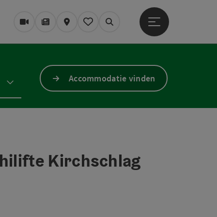
Startmenu openen
Webcams
Tijdschrift/Blog
Kaart
Mijn notitieblok
Zoek op
Accommodatie vinden
hilifte Kirchschlag