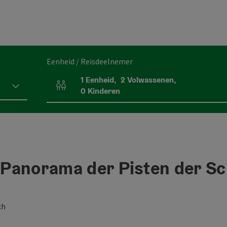
Eenheid / Reisdeelnemer
1
Eenheid
,
2
Volwassenen
,
Aantal eenheden en persoonsvelden
0
Kinderen
- Panorama der Pisten der Sc
ch