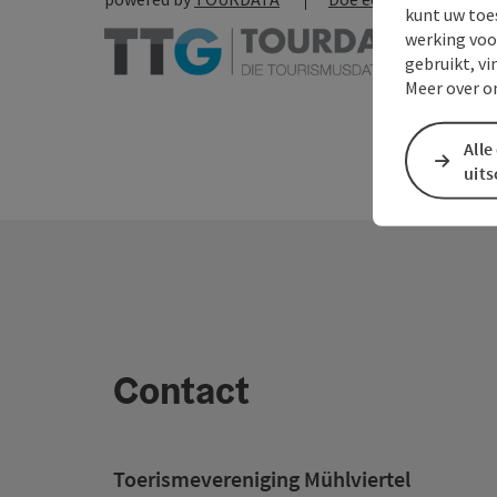
kunt uw toe
werking voo
gebruikt, vi
Meer over o
Alle
uit
Contact
Toerismevereniging Mühlviertel