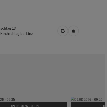
hschlag 13
Openen in Google Maps
Openen in Apple M
2
Kirchschlag bei Linz
09.08.2026 - 09:35
09.08