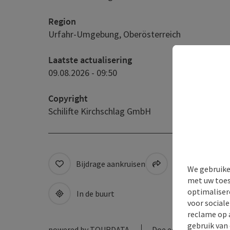
Region
Urfahr-Umgebung, Oberösterreich
Laatste actualisering
09.08.2026 - 09:50
Copyright
Schilifte Kirchschlag GmbH
Bijdrage aankruisen
Naar favorieten
We gebruike
met uw toes
optimaliser
In de buurt
voor social
reclame op 
gebruik van
powered by
TOURDATA
Doe een suggestie