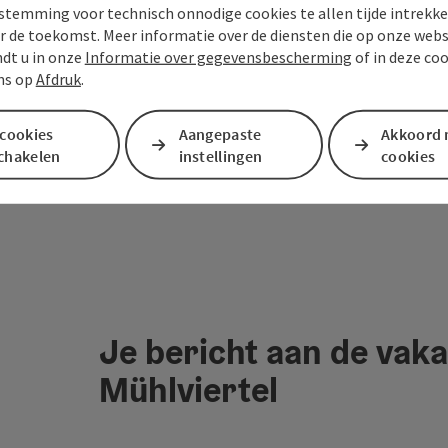
stemming voor technisch onnodige cookies te allen tijde intrekk
r de toekomst. Meer informatie over de diensten die op onze web
ndt u in onze
Informatie over gegevensbescherming
of in deze co
ns op
Afdruk
.
 cookies
Aangepaste
Akkoord 
schakelen
instellingen
cookies
Je bericht aan de vaka
Mühlviertel