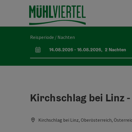
Accesskey
Accesskey
Accesskey
Inhoud
Navigatie
Paginabegin
[0]
[1]
[2]
Reisperiode / Nachten
14.08.2026
-
16.08.2026
,
2
Nachten
Velden voor aankomst en vertrek
Kirchschlag bei Linz 
Kirchschlag bei Linz, Oberösterreich, Österrei