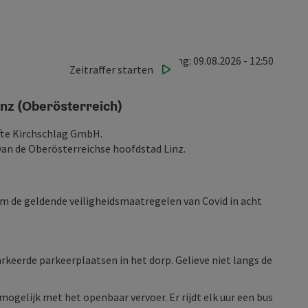
Laatste actualisering: 09.08.2026 - 12:50
Zeitraffer starten
inz (Oberösterreich)
ifte Kirchschlag GmbH.
 van de Oberösterreichse hoofdstad Linz.
eem de geldende veiligheidsmaatregelen van Covid in acht
arkeerde parkeerplaatsen in het dorp. Gelieve niet langs de
mogelijk met het openbaar vervoer. Er rijdt elk uur een bus