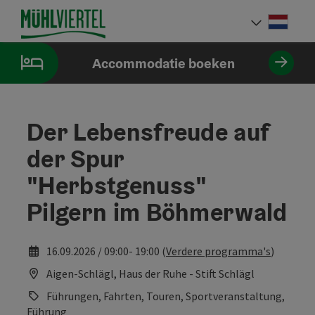
Accesskey
Accesskey
Accesskey
Inhoud
Navigatie
Paginabegin
[0]
[1]
[2]
Neder
Taalke
Accommodatie boeken
Der Lebensfreude auf
der Spur
"Herbstgenuss"
Pilgern im Böhmerwald
16.09.2026 / 09:00- 19:00 (
Verdere programma's
)
Aigen-Schlägl, Haus der Ruhe - Stift Schlägl
Führungen, Fahrten, Touren, Sportveranstaltung,
Führung