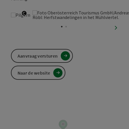
Start Copyright
nächst
Aanvraag versturen
Naar de website