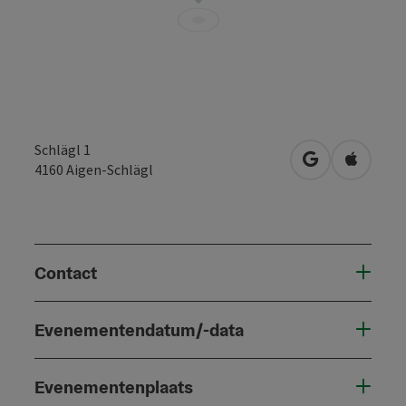
Schlägl 1
Openen in Go
Openen 
4160
Aigen-Schlägl
Contact
Evenementendatum/-data
Evenementenplaats