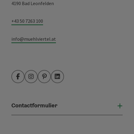
4190 Bad Leonfelden
+43 50 7263 100
info@muehlviertel.at
Facebook
Instagram
Pinterest
LinkedIn
Contactformulier
Open