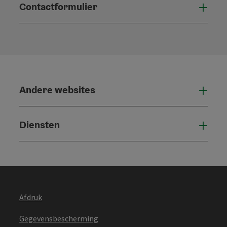
Contactformulier
Open
Andere websites
And
Diensten
Die
Afdruk
Gegevensbescherming