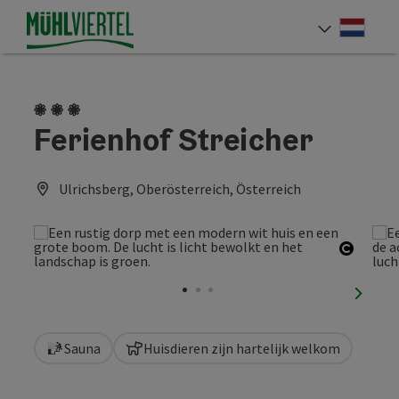
Accesskey
Accesskey
Accesskey
Inhoud
Navigatie
Paginabegin
[0]
[1]
[2]
Neder
Taalke
3 Bloemen
Ferienhof Streicher
Ulrichsberg, Oberösterreich, Österreich
Start 
nächst
Sauna
Huisdieren zijn hartelijk welkom