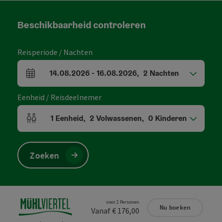
Beschikbaarheid controleren
Reisperiode / Nachten
14.08.2026
-
16.08.2026
,
2
Nachten
Velden voor aankomst en vertrek
Eenheid / Reisdeelnemer
1
Eenheid
,
2
Volwassenen
,
0
Kinderen
Aantal eenheden en persoonsvelden
Zoeken
voor 2 Personen
Nu boeken
Vanaf € 176,00