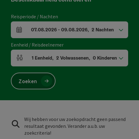
Reisperiode / Nachten
07.08.2026
-
09.08.2026
,
2
Nachten
Velden voor aankomst en vertrek
Eenheid / Reisdeelnemer
1
Eenheid
,
2
Volwassenen
,
0
Kinderen
Aantal eenheden en persoonsvelden
Zoeken
Wij hebben voor uw zoekopdracht geen passend
resultaat gevonden. Verander a.u.b. uw
zoekcriteria!