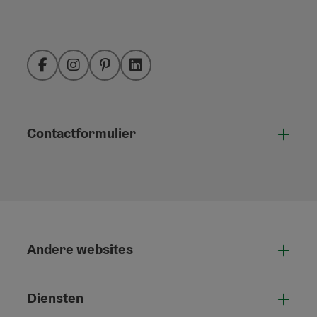
Facebook
Instagram
Pinterest
LinkedIn
Contactformulier
Open
Andere websites
And
Diensten
Die