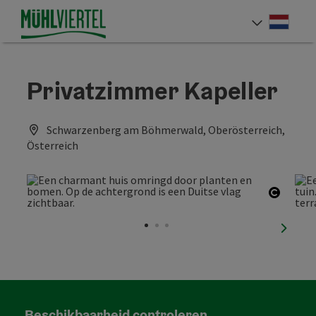
Accesskey
Accesskey
Accesskey
Inhoud
Navigatie
Paginabegin
[0]
[1]
[2]
Neder
Taalke
Privatzimmer Kapeller
Schwarzenberg am Böhmerwald, Oberösterreich,
Österreich
Start 
nächst
Beschikbaarheid controleren