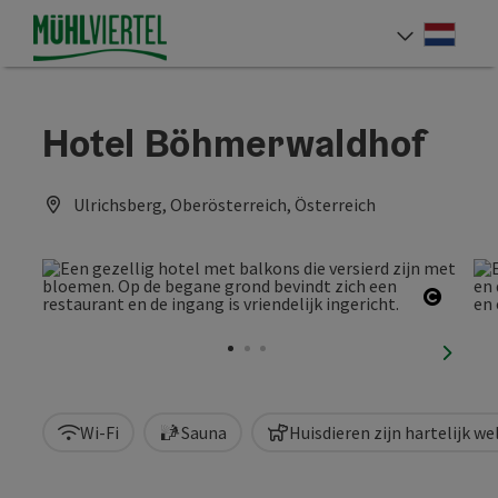
Accesskey
Accesskey
Accesskey
Inhoud
Navigatie
Paginabegin
[0]
[1]
[2]
Neder
Taalke
Hotel Böhmerwaldhof
Ulrichsberg, Oberösterreich, Österreich
Start 
nächst
Wi-Fi
Sauna
Huisdieren zijn hartelijk w