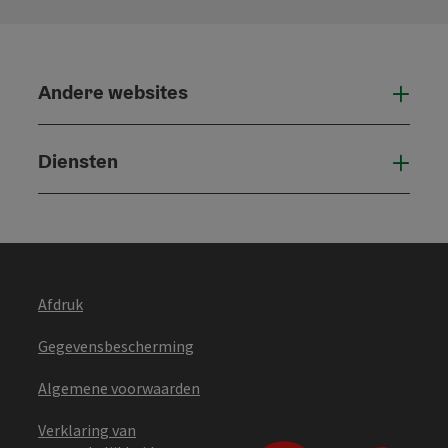
Andere websites
And
Diensten
Die
Afdruk
Gegevensbescherming
Algemene voorwaarden
Verklaring van