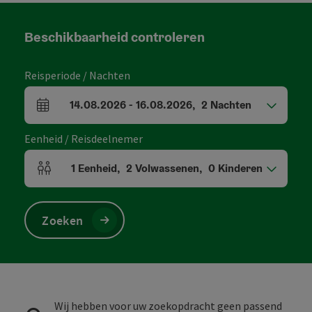
Beschikbaarheid controleren
Reisperiode / Nachten
14.08.2026
-
16.08.2026
,
2
Nachten
Velden voor aankomst en vertrek
Eenheid / Reisdeelnemer
1
Eenheid
,
2
Volwassenen
,
0
Kinderen
Aantal eenheden en persoonsvelden
Zoeken
Wij hebben voor uw zoekopdracht geen passend