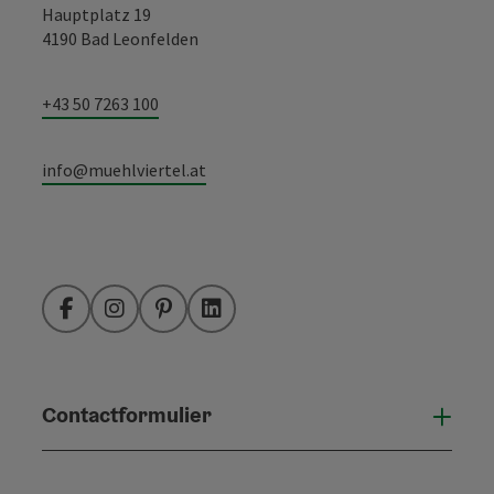
Hauptplatz 19
4190 Bad Leonfelden
+43 50 7263 100
info@muehlviertel.at
Facebook
Instagram
Pinterest
LinkedIn
Contactformulier
Open