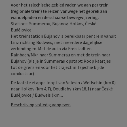
Voor het Tsjechische gebied raden we aan per trein
(regionale trein) te reizen vanwege het gebrek aan
wandelpaden en de schaarse bewegwijzering.
Stations: Summerau, Bujanov, Holkov, České
Budějovice
Het treinstation Bujanov is bereikbaar per trein vanuit
Linz richting Budweis, met meerdere dagelijkse
verbindingen. Met de auto via Freistadt en
Rainbach/Mkr. naar Summerau en met de trein naar
Bujanov (als je in Summerau opstapt: Koop kaartjes
tot de grens en voor het traject in Tsjechië bij de
conducteur)
De laatste etappe loopt van Velesin / Wellschin (km 0)
naar Holkov (km 4,7), Doudleby (km 18,1) naar České
Budějovice / Budweis (km ...
Beschrijving volledig aangeven