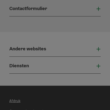
Contactformulier
Open
Andere websites
And
Diensten
Die
Afdruk