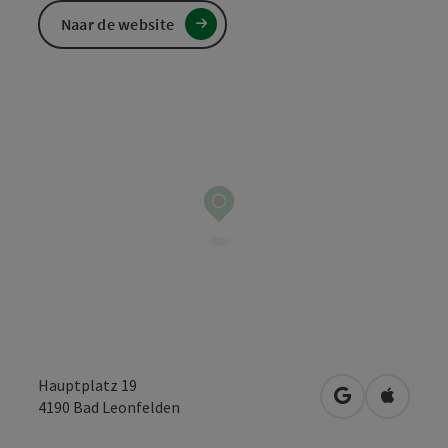
Naar de website
Hauptplatz 19
Openen in Go
Openen 
4190
Bad Leonfelden