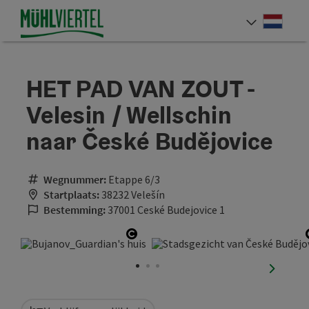
Accesskey
Accesskey
Accesskey
Inhoud
Navigatie
Paginabegin
[0]
[1]
[2]
Neder
Taalke
HET PAD VAN ZOUT -
Velesin / Wellschin
naar České Budějovice
Wegnummer:
Etappe 6/3
Startplaats:
38232 Velešín
Bestemming:
37001 Ceské Budejovice 1
Start Copyright
nächste