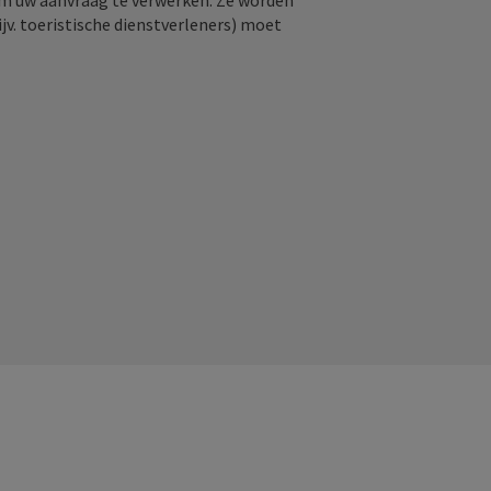
om uw aanvraag te verwerken. Ze worden
jv. toeristische dienstverleners) moet