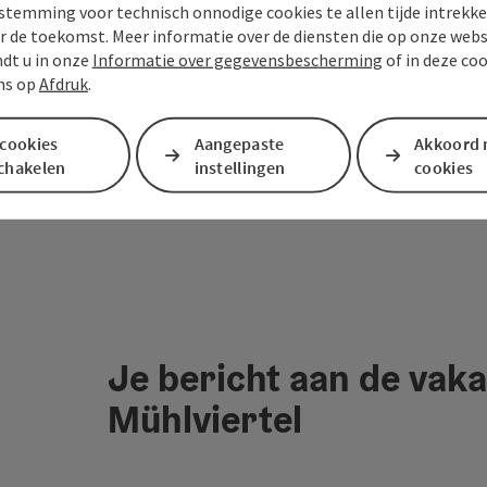
stemming voor technisch onnodige cookies te allen tijde intrekk
r de toekomst. Meer informatie over de diensten die op onze web
ndt u in onze
Informatie over gegevensbescherming
of in deze co
ns op
Afdruk
.
 cookies
Aangepaste
Akkoord 
schakelen
instellingen
cookies
Je bericht aan de vaka
Mühlviertel