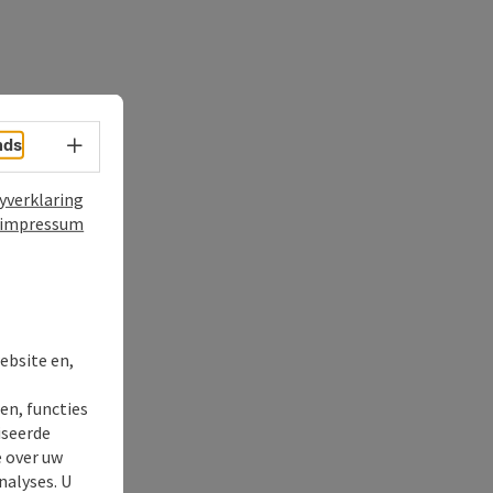
nds
Taalkeuze - menu openen
yverklaring
impressum
ebsite en,
en, functies
iseerde
t
e over uw
nalyses. U