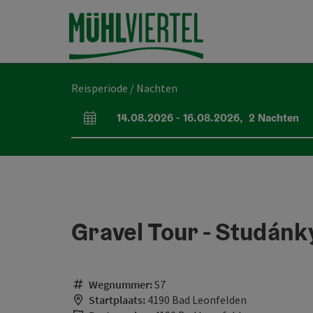
Accesskey
Accesskey
Accesskey
Inhoud
Navigatie
Paginabegin
[0]
[1]
[2]
Reisperiode / Nachten
14.08.2026
-
16.08.2026
,
2
Nachten
Velden voor aankomst en vertrek
Gravel Tour - Studán
Wegnummer:
S7
Startplaats:
4190 Bad Leonfelden