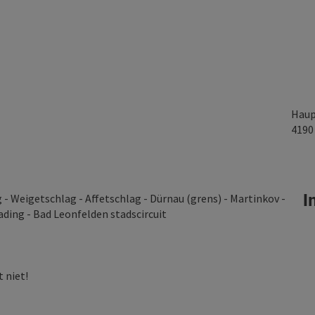
Haup
419
In
 - Weigetschlag - Affetschlag - Dürnau (grens) - Martinkov -
ding - Bad Leonfelden stadscircuit
 niet!