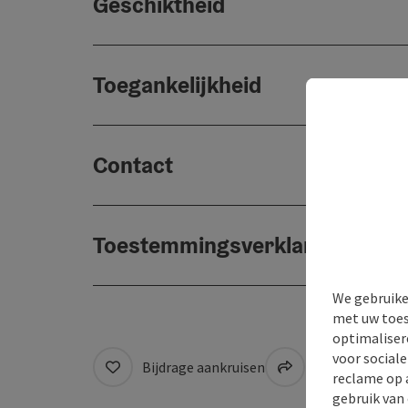
Geschiktheid
Toegankelijkheid
Contact
Toestemmingsverklaring
We gebruike
met uw toes
optimaliser
voor social
Bijdrage aankruisen
Naar favoriete
reclame op 
gebruik van