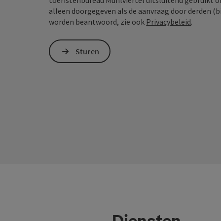
toeristenbureau Mühlviertel uitsluitend gebruikt 
alleen doorgegeven als de aanvraag door derden (bi
worden beantwoord, zie ook
Privacybeleid
.
Sturen
Diensten