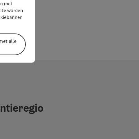
en met
site worden
okiebanner.
met alle
ntieregio