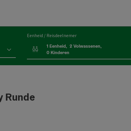
Eenheid / Reisdeelnemer
1
Eenheid
,
2
Volwassenen
,
Aantal eenheden en persoonsvelden
0
Kinderen
ky Runde