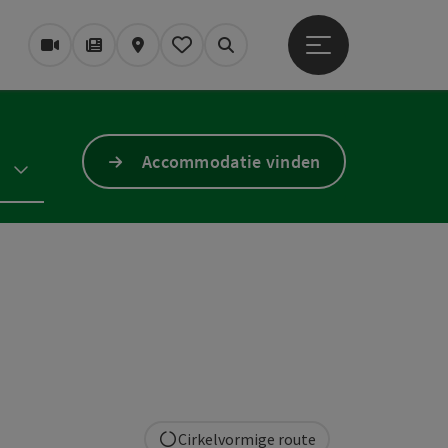
Startmenu openen
Webcams
Tijdschrift/Blog
Kaart
Mijn notitieblok
Zoek op
Accommodatie vinden
Cirkelvormige route