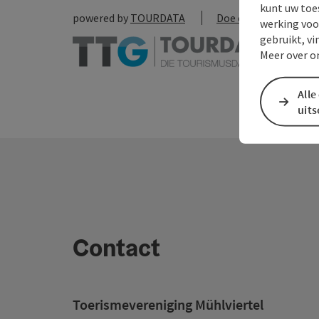
kunt uw toe
powered by
TOURDATA
Doe een suggestie
werking voo
gebruikt, vi
Meer over o
Alle
uit
Contact
Toerismevereniging Mühlviertel