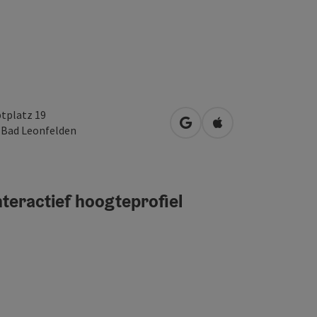
tplatz 19
Openen in Google Maps
Openen in Apple M
0
Bad Leonfelden
teractief hoogteprofiel