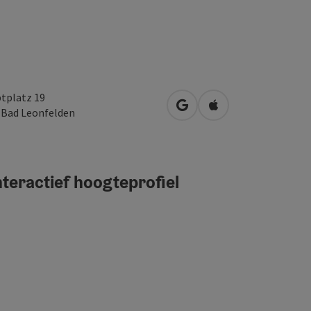
tplatz 19
Openen in Google Maps
Openen in Apple M
0
Bad Leonfelden
teractief hoogteprofiel