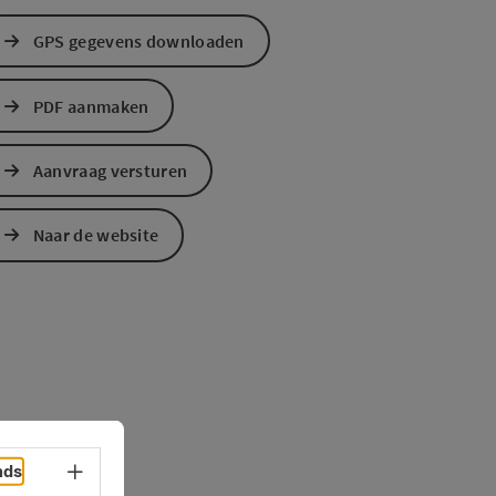
GPS gegevens downloaden
PDF aanmaken
Aanvraag versturen
Naar de website
nds
Taalkeuze - menu openen