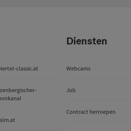
Diensten
ertel-classic.at
Webcams
zenbergischer-
Job
mmkanal
Contract herroepen
alm.at