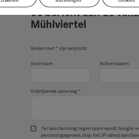
Je bericht aan de vaka
Mühlviertel
Velden met
*
zijn verplicht
Voornaam
Achternaaam
Vrijblijvende aanvraag
*
Ter bescherming tegen spam wordt Google re
persoonsgegevens (bijv. het IP-adres) aan Go