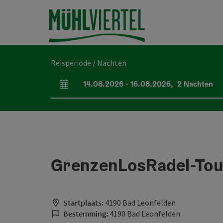
Accesskey
Accesskey
Accesskey
Inhoud
Navigatie
Paginabegin
[0]
[1]
[2]
Reisperiode / Nachten
14.08.2026
-
16.08.2026
,
2
Nachten
Velden voor aankomst en vertrek
GrenzenLosRadel-Tou
Startplaats:
4190 Bad Leonfelden
Bestemming:
4190 Bad Leonfelden