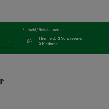
Eenheid / Reisdeelnemer
1
Eenheid
,
2
Volwassenen
,
Aantal eenheden en persoonsvelden
0
Kinderen
r