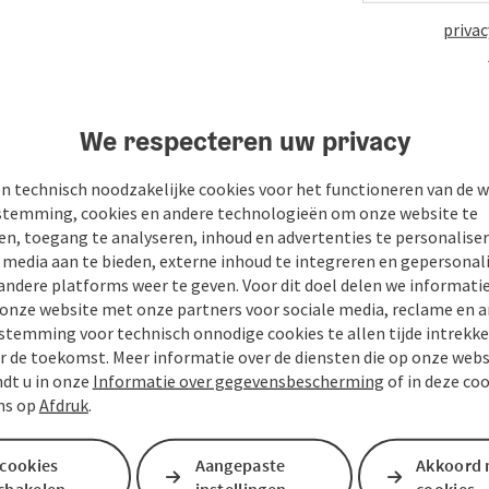
privac
n
PDF aanmaken
Bijdrage printen
In de buur
We respecteren uw privacy
n technisch noodzakelijke cookies voor het functioneren van de w
temming, cookies en andere technologieën om onze website te
en, toegang te analyseren, inhoud en advertenties te personaliser
e media aan te bieden, externe inhoud te integreren en gepersonal
andere platforms weer te geven. Voor dit doel delen we informati
 onze website met onze partners voor sociale media, reclame en a
stemming voor technisch onnodige cookies te allen tijde intrekk
r de toekomst. Meer informatie over de diensten die op onze web
ndt u in onze
Informatie over gegevensbescherming
of in deze co
ns op
Afdruk
.
 cookies
Aangepaste
Akkoord 
schakelen
instellingen
cookies