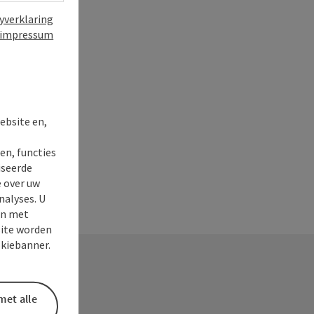
yverklaring
impressum
t
ebsite en,
en, functies
iseerde
e over uw
nalyses. U
en met
site worden
okiebanner.
met alle