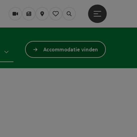
Startmenu openen
Webcams
Tijdschrift/Blog
Kaart
Mijn notitieblok
Zoek op
Accommodatie vinden