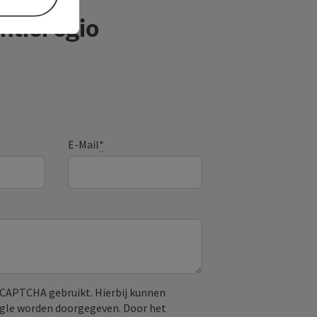
ntieregio
E-Mail
*
CAPTCHA gebruikt. Hierbij kunnen
ogle worden doorgegeven. Door het