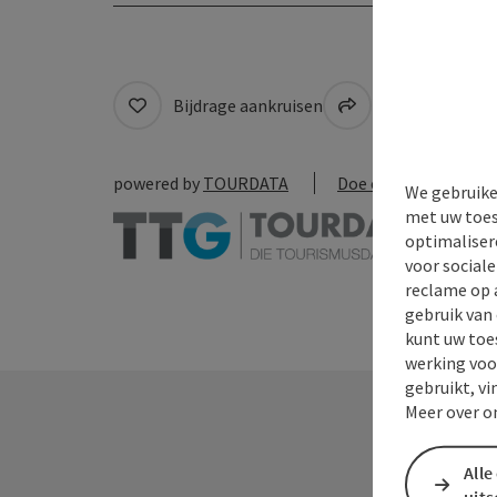
Bijdrage aankruisen
Naar favoriete
powered by
TOURDATA
Doe een suggestie
We gebruike
met uw toes
optimaliser
voor social
reclame op 
gebruik van
kunt uw toe
werking voo
gebruikt, vi
Meer over o
Alle
uit