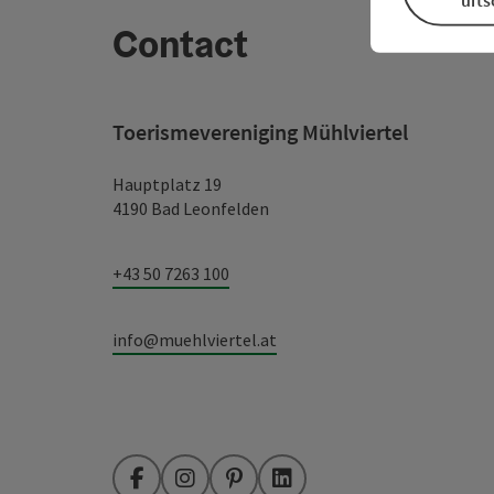
Contact
Toerismevereniging Mühlviertel
Hauptplatz 19
4190 Bad Leonfelden
+43 50 7263 100
info@muehlviertel.at
Facebook
Instagram
Pinterest
LinkedIn