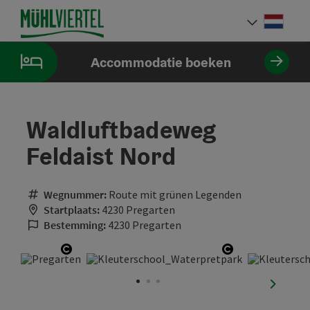
Accesskey
Accesskey
Accesskey
Inhoud
Navigatie
Paginabegin
[0]
[1]
[2]
Neder
Taalke
Accommodatie boeken
Waldluftbadeweg
Feldaist Nord
Wegnummer:
Route mit grünen Legenden
Startplaats:
4230 Pregarten
Bestemming:
4230 Pregarten
Start Copyright
Start Copyrig
nächste