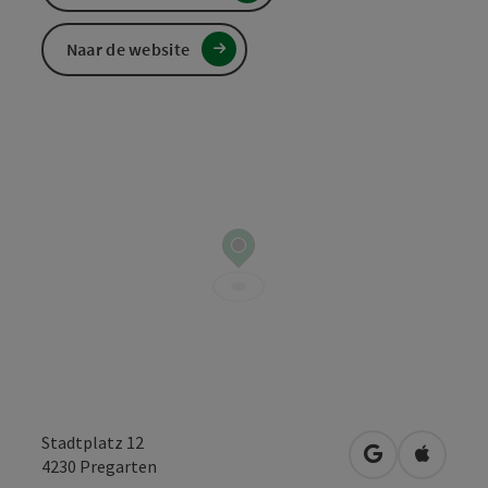
Naar de website
Stadtplatz 12
Openen in Go
Openen 
4230
Pregarten