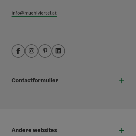
info@muehlviertel.at
Facebook
Instagram
Pinterest
LinkedIn
Contactformulier
Open
Andere websites
And