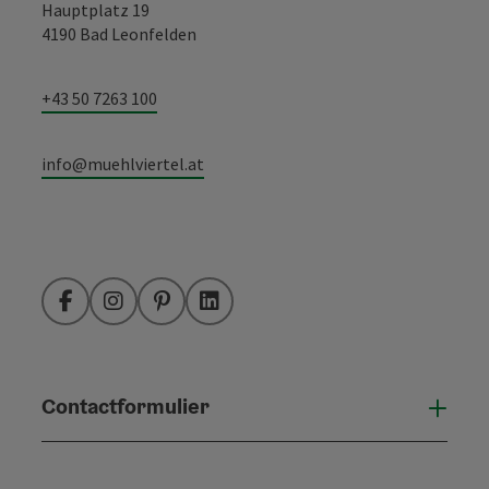
Hauptplatz 19
4190 Bad Leonfelden
+43 50 7263 100
info@muehlviertel.at
Facebook
Instagram
Pinterest
LinkedIn
Contactformulier
Open