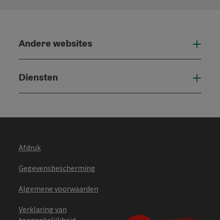
Andere websites
And
Diensten
Die
Afdruk
Gegevensbescherming
Algemene voorwaarden
Verklaring van
toegankelijkheid