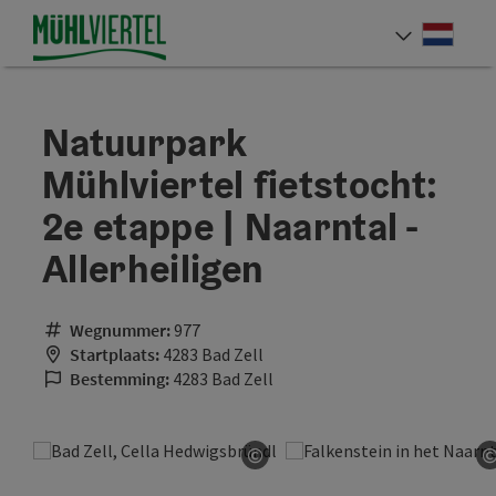
Accesskey
Accesskey
Accesskey
Inhoud
Navigatie
Paginabegin
[0]
[1]
[2]
Neder
Taalke
Natuurpark
Mühlviertel fietstocht:
2e etappe | Naarntal -
Allerheiligen
Wegnummer:
977
Startplaats:
4283 Bad Zell
Bestemming:
4283 Bad Zell
©
Start Copyright