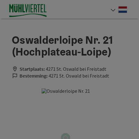
Accesskey
Accesskey
Accesskey
Inhoud
Navigatie
Paginabegin
[0]
[1]
[2]
Neder
Taalke
Oswalderloipe Nr. 21
(Hochplateau-Loipe)
Startplaats:
4271 St. Oswald bei Freistadt
Bestemming:
4271 St. Oswald bei Freistadt