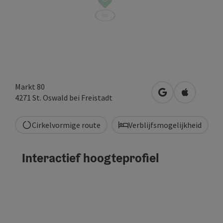
Markt 80
Openen in Goog
Openen in
4271
St. Oswald bei Freistadt
Cirkelvormige route
Verblijfsmogelijkheid
Interactief hoogteprofiel