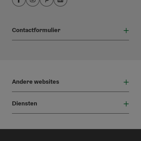
Facebook
Instagram
Pinterest
LinkedIn
Contactformulier
Open
Andere websites
And
Diensten
Die