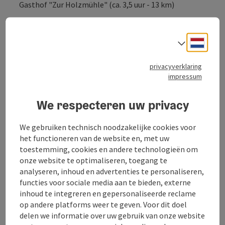
Gasthof "Zur Holzmühle" (ca. 3,5 uur - 13 km)
Neder
Taalke
privacyverklaring
impressum
Toer- en route-informatie
We respecteren uw privacy
Ligging
We gebruiken technisch noodzakelijke cookies voor
het functioneren van de website en, met uw
Geschiktheid
toestemming, cookies en andere technologieën om
onze website te optimaliseren, toegang te
analyseren, inhoud en advertenties te personaliseren,
Toegankelijkheid
functies voor sociale media aan te bieden, externe
inhoud te integreren en gepersonaliseerde reclame
op andere platforms weer te geven. Voor dit doel
Contact
delen we informatie over uw gebruik van onze website