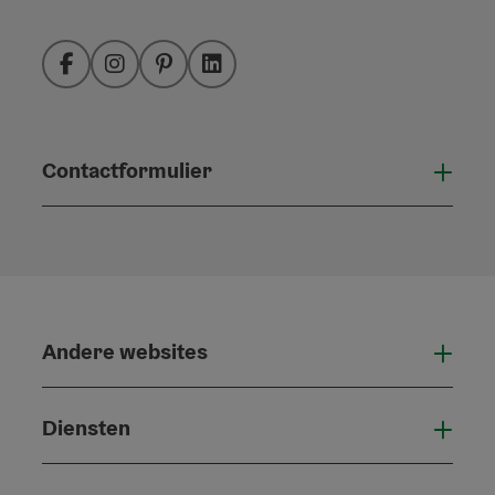
Facebook
Instagram
Pinterest
LinkedIn
Contactformulier
Open
Andere websites
And
Diensten
Die