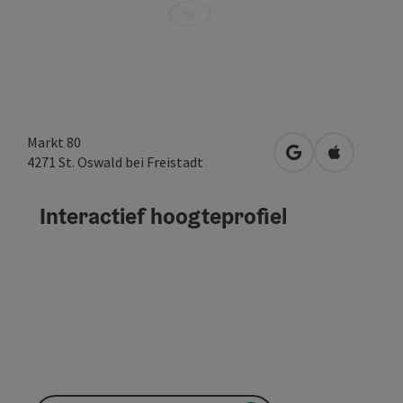
Markt 80
Openen in Goog
Openen in
4271
St. Oswald bei Freistadt
Interactief hoogteprofiel