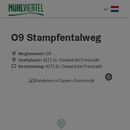
Accesskey
Accesskey
Accesskey
Inhoud
Navigatie
Paginabegin
[0]
[1]
[2]
Neder
Taalke
O9 Stampfentalweg
Wegnummer:
O9
Startplaats:
4271 St. Oswald bei Freistadt
Bestemming:
4271 St. Oswald bei Freistadt
©
Start Co