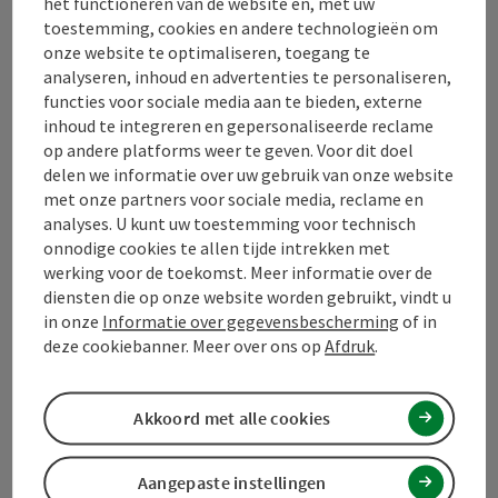
het functioneren van de website en, met uw
Contact
toestemming, cookies en andere technologieën om
onze website te optimaliseren, toegang te
analyseren, inhoud en advertenties te personaliseren,
functies voor sociale media aan te bieden, externe
Toerismevereniging Mühlviertel
inhoud te integreren en gepersonaliseerde reclame
op andere platforms weer te geven. Voor dit doel
Hauptplatz 19
delen we informatie over uw gebruik van onze website
4190 Bad Leonfelden
met onze partners voor sociale media, reclame en
analyses. U kunt uw toestemming voor technisch
onnodige cookies te allen tijde intrekken met
+43 50 7263 100
werking voor de toekomst. Meer informatie over de
diensten die op onze website worden gebruikt, vindt u
info@muehlviertel.at
in onze
Informatie over gegevensbescherming
of in
deze cookiebanner. Meer over ons op
Afdruk
.
Akkoord met alle cookies
Facebook
Instagram
Pinterest
LinkedIn
Aangepaste instellingen