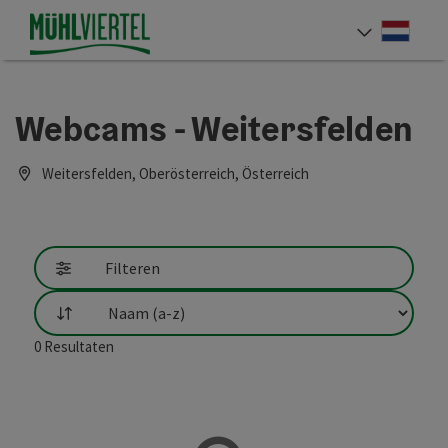
Accesskey
Accesskey
Accesskey
Inhoud
Navigatie
Paginabegin
[0]
[1]
[2]
Neder
Taalke
Webcams - Weitersfelden
Weitersfelden, Oberösterreich, Österreich
Filteren
Filtering
0
Resultaten