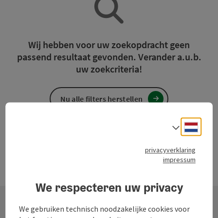
Wij hebben voor uw zoekopdracht geen
passend resultaat gevonden. Verander a.u.b.
uw zoekcriteria!
Nu alle filters herstellen
Neder
Taalke
privacyverklaring
impressum
We respecteren uw privacy
We gebruiken technisch noodzakelijke cookies voor