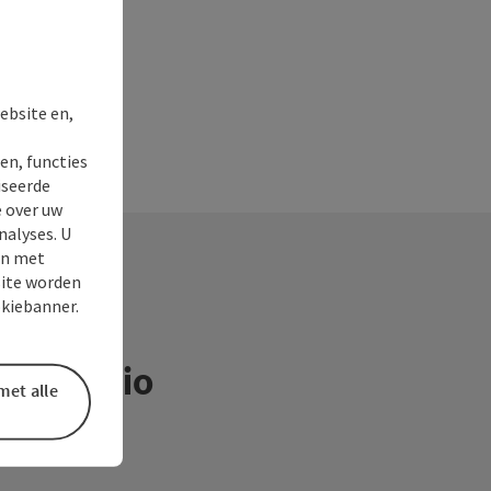
ebsite en,
en, functies
iseerde
e over uw
nalyses. U
en met
site worden
okiebanner.
ntieregio
met alle