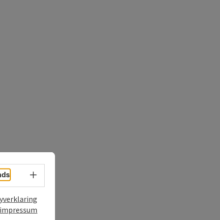
nds
Taalkeuze - menu openen
t
yverklaring
impressum