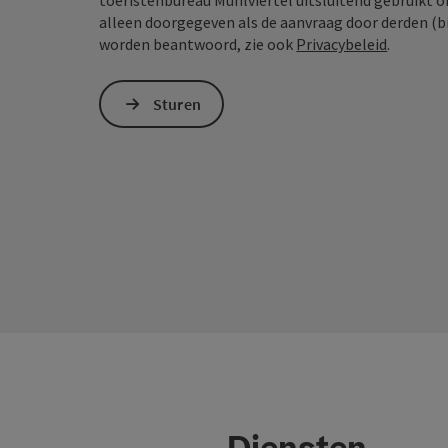
toeristenbureau Mühlviertel uitsluitend gebruikt 
alleen doorgegeven als de aanvraag door derden (bi
worden beantwoord, zie ook
Privacybeleid
.
Sturen
Diensten