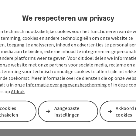
We respecteren uw privacy
n technisch noodzakelijke cookies voor het functioneren van de w
temming, cookies en andere technologieën om onze website te
en, toegang te analyseren, inhoud en advertenties te personaliser
e media aan te bieden, externe inhoud te integreren en gepersonal
andere platforms weer te geven. Voor dit doel delen we informati
 onze website met onze partners voor sociale media, reclame en a
stemming voor technisch onnodige cookies te allen tijde intrekk
r de toekomst. Meer informatie over de diensten die op onze web
ndt u in onze
Informatie over gegevensbescherming
of in deze co
ns op
Afdruk
.
Je bericht aan de vaka
 cookies
Aangepaste
Akkoord 
Mühlviertel
schakelen
instellingen
cookies