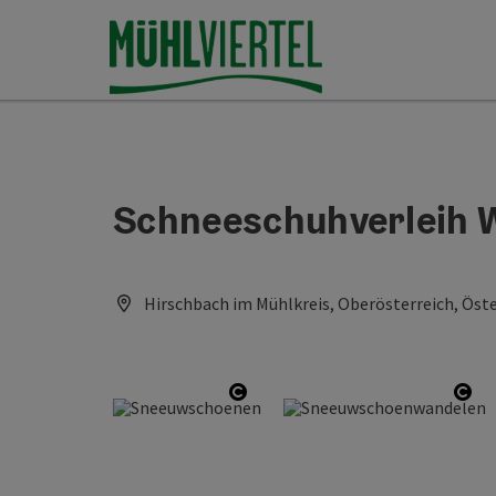
Accesskey
Accesskey
Accesskey
Inhoud
Navigatie
Paginabegin
[0]
[1]
[2]
Schneeschuhverleih 
Hirschbach im Mühlkreis, Oberösterreich, Öste
Start Copyright
Sta