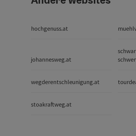
hochgenuss.at
muehlvi
schwar
johannesweg.at
schwe
wegderentschleunigung.at
tourde
stoakraftweg.at