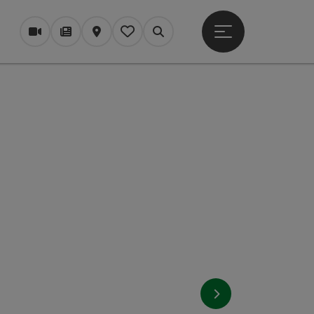
Startmenu openen
Webcams
Tijdschrift/Blog
Kaart
Mijn notitieblok
Zoek op
nächstes Element