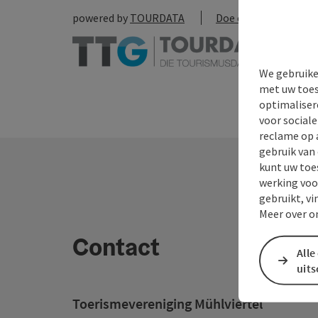
powered by
TOURDATA
Doe een suggestie
We gebruike
met uw toes
optimaliser
voor social
reclame op 
gebruik van
kunt uw toe
werking voo
gebruikt, vi
Meer over o
Contact
Alle
uit
Toerismevereniging Mühlviertel