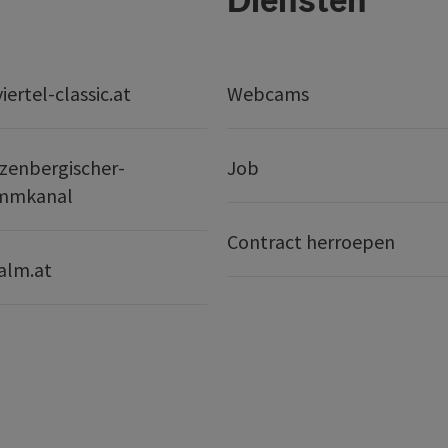
ertel-classic.at
Webcams
zenbergischer-
Job
mmkanal
Contract herroepen
alm.at