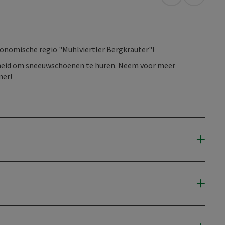
Openen in Go
Openen 
onomische regio "Mühlviertler Bergkräuter"!
kheid om sneeuwschoenen te huren. Neem voor meer
ner!