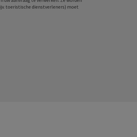
om uw aanvraag te verwerken. Ze worden
jv. toeristische dienstverleners) moet