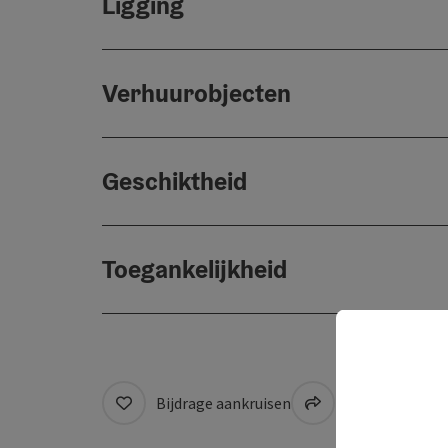
Ligging
Verhuurobjecten
Geschiktheid
Toegankelijkheid
Bijdrage aankruisen
Naar favoriete