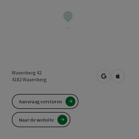
Waxenberg 42
Openen in Goo
Openen i
4182
Waxenberg
Aanvraag versturen
Naar de website