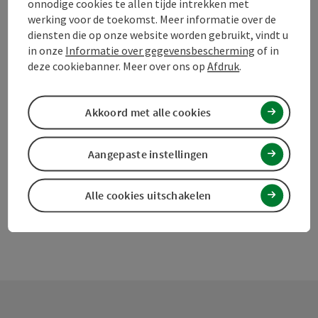
onnodige cookies te allen tijde intrekken met
werking voor de toekomst. Meer informatie over de
diensten die op onze website worden gebruikt, vindt u
Bijdrage aankruisen
in onze
Informatie over gegevensbescherming
of in
Bijdrage printen
deze cookiebanner. Meer over ons op
Afdruk
.
Naar favorieten
In de buurt
Akkoord met alle cookies
PDF aanmaken
Aangepaste instellingen
powered by
TOURDATA
Doe een suggestie
Alle cookies uitschakelen