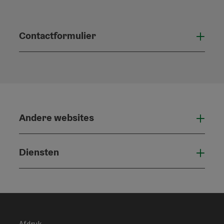
Contactformulier
Open
Andere websites
And
Diensten
Die
Afdruk