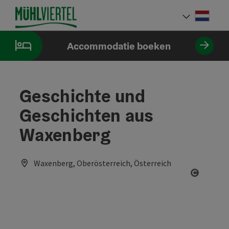
Accesskey
Accesskey
Accesskey
Inhoud
Navigatie
Paginabegin
[0]
[1]
[2]
Neder
Taalke
Accommodatie boeken
Geschichte und
Geschichten aus
Waxenberg
Waxenberg, Oberösterreich, Österreich
Start C