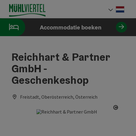
Accesskey
Accesskey
Accesskey
Inhoud
Navigatie
Paginabegin
[0]
[1]
[2]
Neder
Taalke
Accommodatie boeken
Reichhart & Partner
GmbH -
Geschenkeshop
Freistadt, Oberösterreich, Österreich
Start C