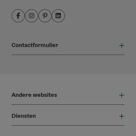
Facebook
Instagram
Pinterest
LinkedIn
Contactformulier
Open
Andere websites
And
Diensten
Die