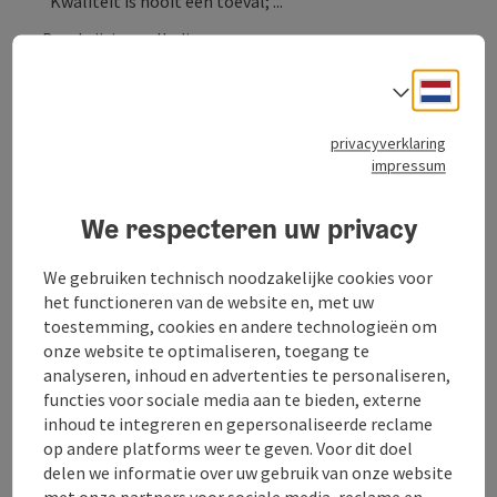
"Kwaliteit is nooit een toeval; ...
Beschrijving volledig aangeven
Neder
Taalke
privacyverklaring
impressum
Contact
We respecteren uw privacy
Openingstijden
We gebruiken technisch noodzakelijke cookies voor
het functioneren van de website en, met uw
Ligging
toestemming, cookies en andere technologieën om
onze website te optimaliseren, toegang te
analyseren, inhoud en advertenties te personaliseren,
Prijs
functies voor sociale media aan te bieden, externe
inhoud te integreren en gepersonaliseerde reclame
op andere platforms weer te geven. Voor dit doel
Geschiktheid
delen we informatie over uw gebruik van onze website
met onze partners voor sociale media, reclame en