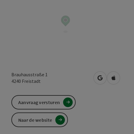
Brauhausstraße 1
Openen in Goo
Openen i
4240
Freistadt
Aanvraag versturen
Naar de website