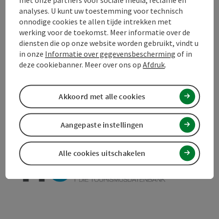
analyses. U kunt uw toestemming voor technisch
Toegankelijkheid
onnodige cookies te allen tijde intrekken met
werking voor de toekomst. Meer informatie over de
diensten die op onze website worden gebruikt, vindt u
in onze
Informatie over gegevensbescherming
of in
deze cookiebanner. Meer over ons op
Afdruk
.
Bijdrage aankruisen
Bijdrage printen
Naar favorieten
Akkoord met alle cookies
In de buurt
PDF aanmaken
Aangepaste instellingen
powered by
TOURDATA
Doe een suggestie
Alle cookies uitschakelen