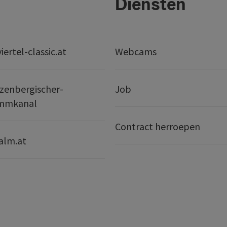
Diensten
ertel-classic.at
Webcams
zenbergischer-
Job
mmkanal
Contract herroepen
alm.at