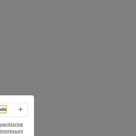
nds
Taalkeuze - menu openen
yverklaring
t
impressum