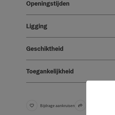
Openingstijden
Ligging
Geschiktheid
Toegankelijkheid
Bijdrage aankruisen
Naar favoriete