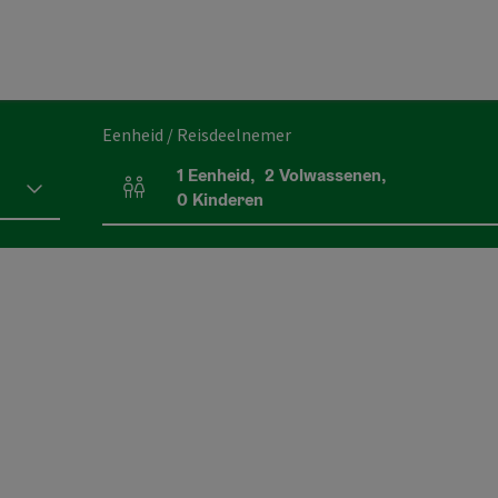
Eenheid / Reisdeelnemer
1
Eenheid
,
2
Volwassenen
,
Aantal eenheden en persoonsvelden
0
Kinderen