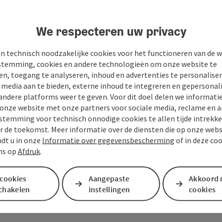
We respecteren uw privacy
n technisch noodzakelijke cookies voor het functioneren van de w
temming, cookies en andere technologieën om onze website te
en, toegang te analyseren, inhoud en advertenties te personaliser
e media aan te bieden, externe inhoud te integreren en gepersonal
andere platforms weer te geven. Voor dit doel delen we informati
 onze website met onze partners voor sociale media, reclame en a
stemming voor technisch onnodige cookies te allen tijde intrekk
r de toekomst. Meer informatie over de diensten die op onze web
ndt u in onze
Informatie over gegevensbescherming
of in deze co
ns op
Afdruk
.
Je bericht aan de vaka
 cookies
Aangepaste
Akkoord 
Mühlviertel
schakelen
instellingen
cookies