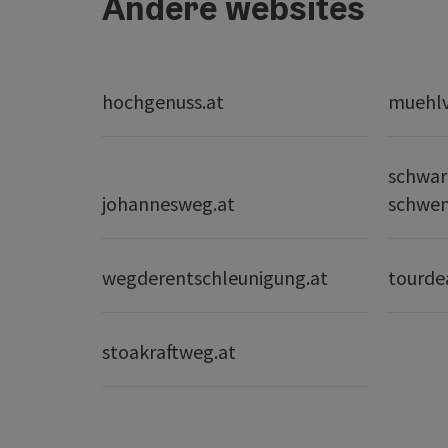
Andere websites
hochgenuss.at
muehlvi
schwar
johannesweg.at
schwe
wegderentschleunigung.at
tourde
stoakraftweg.at