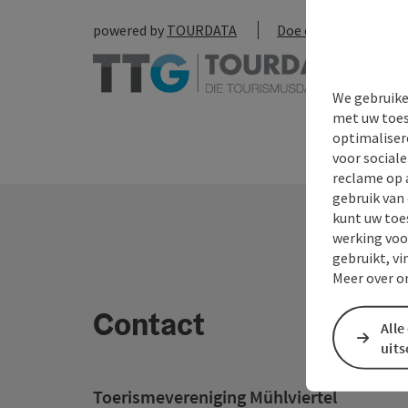
powered by
TOURDATA
Doe een suggestie
We gebruike
met uw toes
optimaliser
voor social
reclame op 
gebruik van
kunt uw toe
werking voo
gebruikt, vi
Meer over o
Contact
Alle
uit
Toerismevereniging Mühlviertel