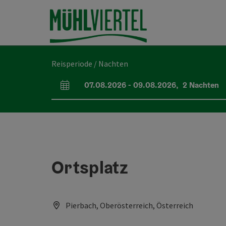
Accesskey
Accesskey
Accesskey
Inhoud
Navigatie
Paginabegin
[0]
[1]
[2]
Reisperiode / Nachten
07.08.2026
-
09.08.2026
,
2
Nachten
Velden voor aankomst en vertrek
Ortsplatz
Pierbach, Oberösterreich, Österreich