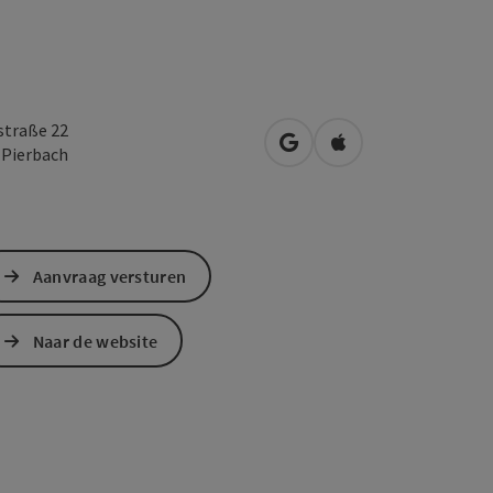
straße 22
Openen in Google Maps
Openen in Apple M
2
Pierbach
Aanvraag versturen
Naar de website