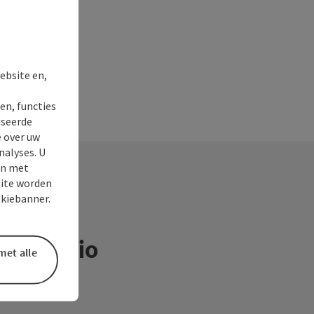
ebsite en,
en, functies
iseerde
e over uw
nalyses. U
en met
site worden
okiebanner.
ntieregio
met alle