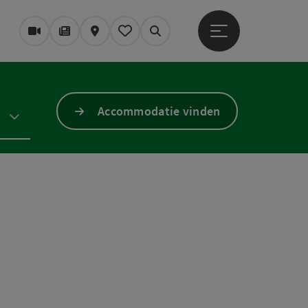
Startmenu openen
Webcams
Tijdschrift/Blog
Kaart
Mijn notitieblok
Zoek op
Accommodatie vinden