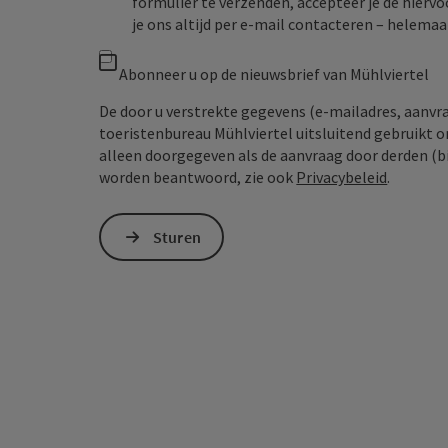
formulier te verzenden, accepteer je de hiervo
je ons altijd per e‑mail contacteren – helem
Abonneer u op de nieuwsbrief van Mühlviertel
De door u verstrekte gegevens (e-mailadres, aanv
toeristenbureau Mühlviertel uitsluitend gebruikt 
alleen doorgegeven als de aanvraag door derden (bi
worden beantwoord, zie ook
Privacybeleid
.
Sturen