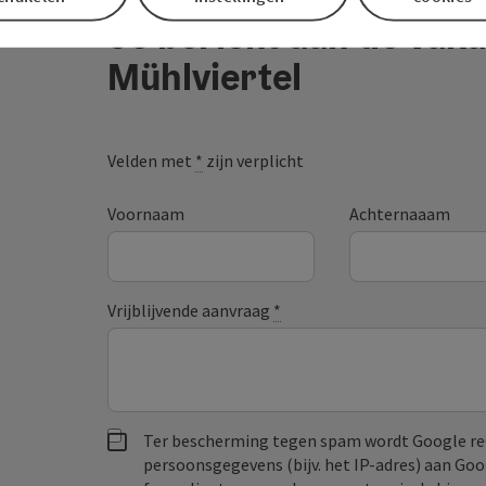
Je bericht aan de vaka
Mühlviertel
Velden met
*
zijn verplicht
Voornaam
Achternaaam
Vrijblijvende aanvraag
*
Ter bescherming tegen spam wordt Google re
persoonsgegevens (bijv. het IP-adres) aan Go