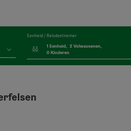
Eenheid / Reisdeelnemer
1
Eenheid
,
2
Volwassenen
,
Aantal eenheden en persoonsvelden
0
Kinderen
erfelsen