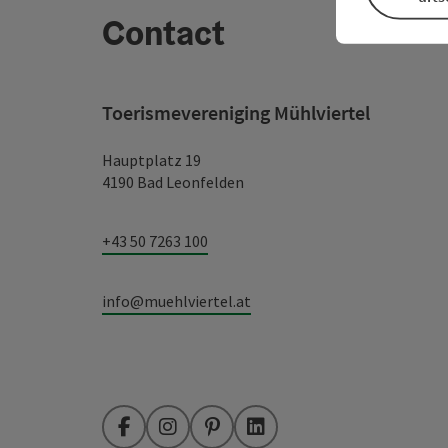
Contact
Toerismevereniging Mühlviertel
Hauptplatz 19
4190 Bad Leonfelden
+43 50 7263 100
info@muehlviertel.at
Facebook
Instagram
Pinterest
LinkedIn