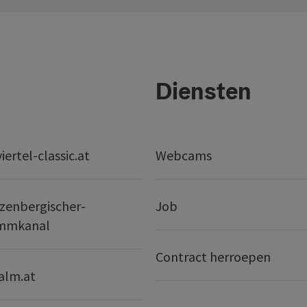
Diensten
ertel-classic.at
Webcams
zenbergischer-
Job
mmkanal
Contract herroepen
alm.at