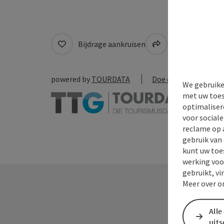
Bijdrage aankruisen
Naar favoriete
powered by
TOURDATA
Doe een suggestie
We gebruike
met uw toes
optimaliser
voor social
reclame op 
gebruik van
kunt uw toe
werking voo
gebruikt, vi
Meer over o
Alle
uit