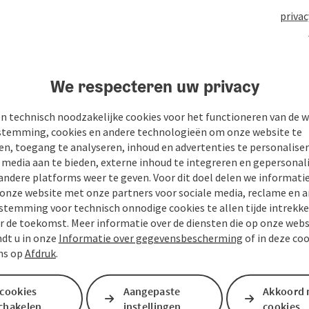
privac
n
PDF aanmaken
Bijdrage printen
In de buur
We respecteren uw privacy
n technisch noodzakelijke cookies voor het functioneren van de w
temming, cookies en andere technologieën om onze website te
en, toegang te analyseren, inhoud en advertenties te personaliser
e media aan te bieden, externe inhoud te integreren en gepersonal
andere platforms weer te geven. Voor dit doel delen we informati
 onze website met onze partners voor sociale media, reclame en a
stemming voor technisch onnodige cookies te allen tijde intrekk
r de toekomst. Meer informatie over de diensten die op onze web
ndt u in onze
Informatie over gegevensbescherming
of in deze co
ns op
Afdruk
.
 cookies
Aangepaste
Akkoord 
schakelen
instellingen
cookies