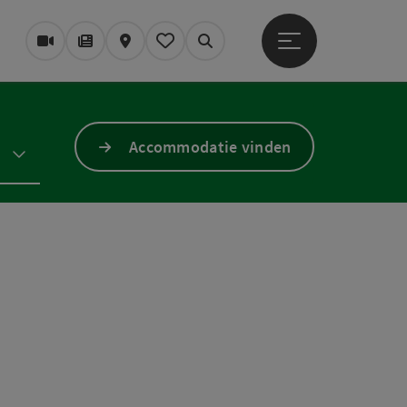
Startmenu openen
Webcams
Tijdschrift/Blog
Kaart
Mijn notitieblok
Zoek op
Accommodatie vinden