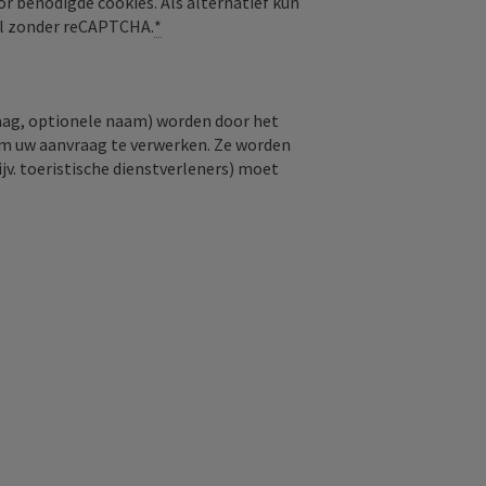
or benodigde cookies. Als alternatief kun
aal zonder reCAPTCHA.
*
raag, optionele naam) worden door het
om uw aanvraag te verwerken. Ze worden
jv. toeristische dienstverleners) moet