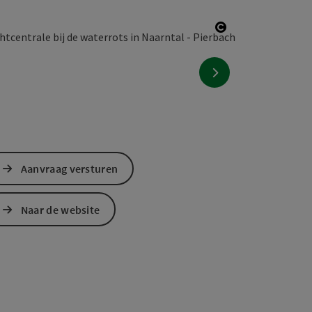
right
Start Copyright
nächstes Element
Aanvraag versturen
Naar de website