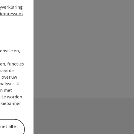
yverklaring
impressum
t
ebsite en,
en, functies
iseerde
e over uw
nalyses. U
en met
site worden
okiebanner.
met alle