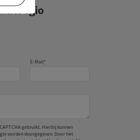
ntieregio
E-Mail
*
CAPTCHA gebruikt. Hierbij kunnen
ogle worden doorgegeven. Door het