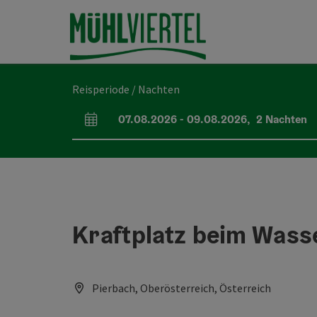
Accesskey
Accesskey
Accesskey
Inhoud
Navigatie
Paginabegin
[0]
[1]
[2]
Reisperiode / Nachten
07.08.2026
-
09.08.2026
,
2
Nachten
Velden voor aankomst en vertrek
Kraftplatz beim Wass
Pierbach, Oberösterreich, Österreich