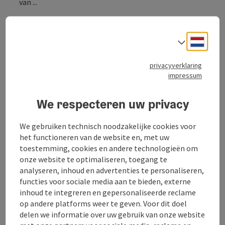
van ...
Beschrijving volledig aangeven
Neder
Taalke
privacyverklaring
impressum
Contact
We respecteren uw privacy
Openingstijden
We gebruiken technisch noodzakelijke cookies voor
het functioneren van de website en, met uw
Ligging
toestemming, cookies en andere technologieën om
onze website te optimaliseren, toegang te
analyseren, inhoud en advertenties te personaliseren,
Prijs
functies voor sociale media aan te bieden, externe
inhoud te integreren en gepersonaliseerde reclame
op andere platforms weer te geven. Voor dit doel
Geschiktheid
delen we informatie over uw gebruik van onze website