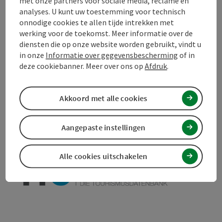
met onze partners voor sociale media, reclame en
analyses. U kunt uw toestemming voor technisch
Toegankelijkheid
onnodige cookies te allen tijde intrekken met
werking voor de toekomst. Meer informatie over de
diensten die op onze website worden gebruikt, vindt u
in onze
Informatie over gegevensbescherming
of in
deze cookiebanner. Meer over ons op
Afdruk
.
Bijdrage aankruisen
Bijdrage printen
Naar favorieten
Akkoord met alle cookies
In de buurt
PDF aanmaken
Aangepaste instellingen
powered by
TOURDATA
Doe een suggestie
Alle cookies uitschakelen