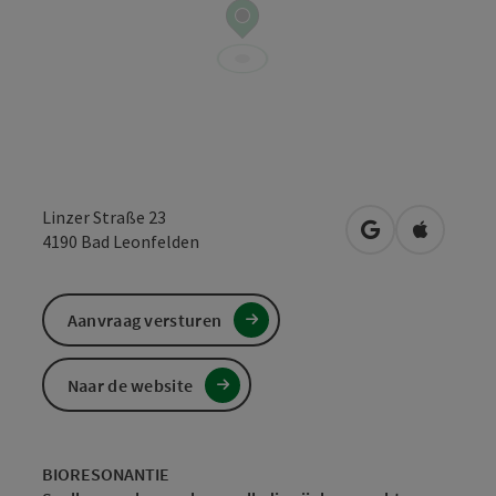
Linzer Straße 23
Openen in Goo
Openen i
4190
Bad Leonfelden
Aanvraag versturen
Naar de website
BIORESONANTIE