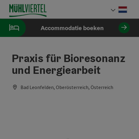
Accesskey
Accesskey
Accesskey
Inhoud
Navigatie
Paginabegin
[0]
[1]
[2]
Neder
Taalke
Accommodatie boeken
Praxis für Bioresonanz
und Energiearbeit
Bad Leonfelden, Oberösterreich, Österreich