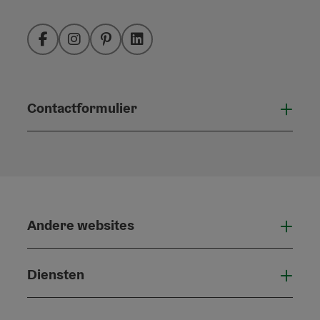
Facebook
Instagram
Pinterest
LinkedIn
Contactformulier
Open
Andere websites
And
Diensten
Die