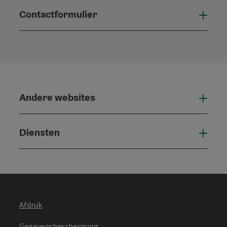
Contactformulier
Open
Andere websites
And
Diensten
Die
Afdruk
Gegevensbescherming