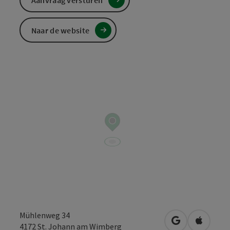
Aanvraag versturen
Naar de website
Mühlenweg 34
Openen in Go
Openen 
4172
St. Johann am Wimberg