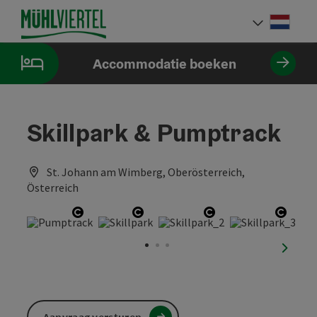
Accesskey
Accesskey
Accesskey
Inhoud
Navigatie
Paginabegin
[0]
[1]
[2]
Neder
Taalke
Accommodatie boeken
Skillpark & Pumptrack
St. Johann am Wimberg, Oberösterreich,
Österreich
Start Copyright
Start Copyright
Start Copyright
Start
nächst