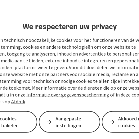
n
PDF aanmaken
Bijdrage printen
In de buur
We respecteren uw privacy
n technisch noodzakelijke cookies voor het functioneren van de w
temming, cookies en andere technologieën om onze website te
en, toegang te analyseren, inhoud en advertenties te personaliser
e media aan te bieden, externe inhoud te integreren en gepersonal
andere platforms weer te geven. Voor dit doel delen we informati
 onze website met onze partners voor sociale media, reclame en a
stemming voor technisch onnodige cookies te allen tijde intrekk
r de toekomst. Meer informatie over de diensten die op onze web
ndt u in onze
Informatie over gegevensbescherming
of in deze co
ns op
Afdruk
.
 cookies
Aangepaste
Akkoord 
Je bericht aan de vaka
schakelen
instellingen
cookies
Mühlviertel