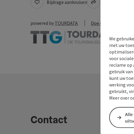
Bijdrage aankruisen
Naar favoriete
powered by
TOURDATA
Doe een suggestie
We gebruike
met uw toes
optimaliser
voor social
reclame op 
gebruik van
kunt uw toe
werking voo
gebruikt, vi
Meer over o
Alle
Contact
uit