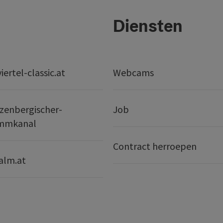
Diensten
ertel-classic.at
Webcams
zenbergischer-
Job
mmkanal
Contract herroepen
alm.at