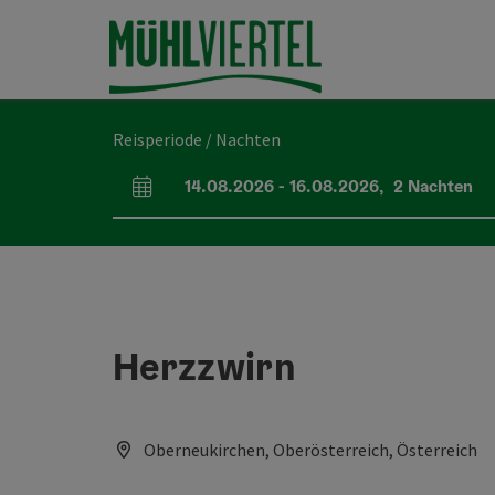
Accesskey
Accesskey
Accesskey
Inhoud
Navigatie
Paginabegin
[0]
[1]
[2]
Reisperiode / Nachten
14.08.2026
-
16.08.2026
,
2
Nachten
Velden voor aankomst en vertrek
Herzzwirn
Oberneukirchen, Oberösterreich, Österreich