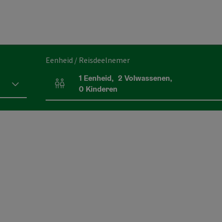
Eenheid / Reisdeelnemer
1
Eenheid
,
2
Volwassenen
,
Aantal eenheden en persoonsvelden
0
Kinderen