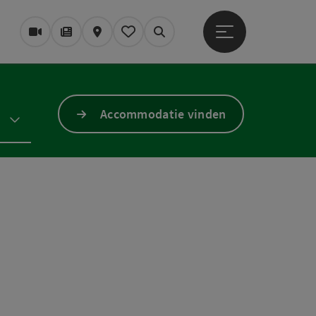
Startmenu openen
Webcams
Tijdschrift/Blog
Kaart
Mijn notitieblok
Zoek op
Accommodatie vinden