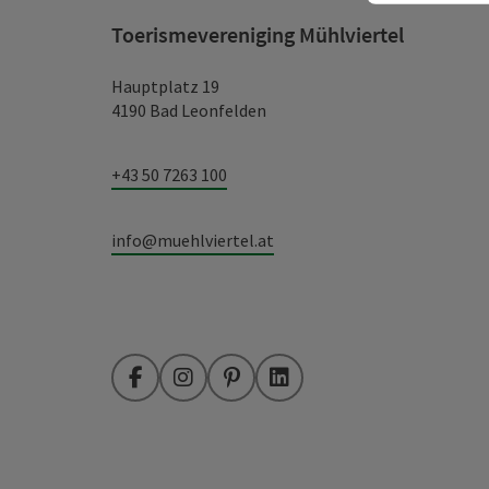
Toerismevereniging Mühlviertel
Hauptplatz 19
4190 Bad Leonfelden
+43 50 7263 100
info@muehlviertel.at
Facebook
Instagram
Pinterest
LinkedIn