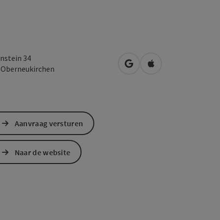
nstein 34
Openen in Google Maps
Openen in Apple M
1
Oberneukirchen
Aanvraag versturen
Naar de website