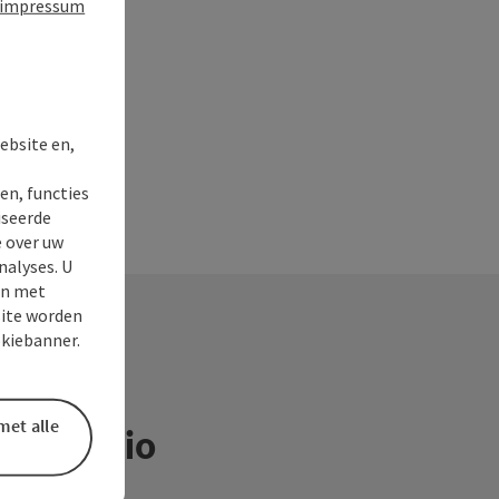
impressum
t
ebsite en,
en, functies
iseerde
e over uw
nalyses. U
en met
site worden
okiebanner.
met alle
ntieregio