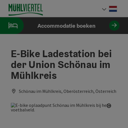
Accesskey
Accesskey
Accesskey
Inhoud
Navigatie
Paginabegin
[0]
[1]
[2]
Neder
Taalke
Accommodatie boeken
E-Bike Ladestation bei
der Union Schönau im
Mühlkreis
Schönau im Mühlkreis, Oberösterreich, Österreich
Start C