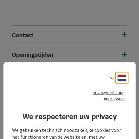
Contact
Openingstijden
Ligging
Neder
Taalke
privacyverklaring
Geschiktheid
impressum
Toegankelijkheid
We respecteren uw privacy
We gebruiken technisch noodzakelijke cookies voor
het functioneren van de website en, met uw