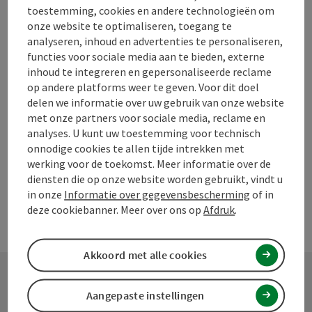
toestemming, cookies en andere technologieën om
Bijdrage aankruisen
onze website te optimaliseren, toegang te
Bijdrage printen
analyseren, inhoud en advertenties te personaliseren,
functies voor sociale media aan te bieden, externe
Naar favorieten
In de buurt
inhoud te integreren en gepersonaliseerde reclame
op andere platforms weer te geven. Voor dit doel
PDF aanmaken
delen we informatie over uw gebruik van onze website
met onze partners voor sociale media, reclame en
analyses. U kunt uw toestemming voor technisch
powered by
TOURDATA
Doe een suggestie
onnodige cookies te allen tijde intrekken met
werking voor de toekomst. Meer informatie over de
diensten die op onze website worden gebruikt, vindt u
in onze
Informatie over gegevensbescherming
of in
deze cookiebanner. Meer over ons op
Afdruk
.
Akkoord met alle cookies
Aangepaste instellingen
Contact