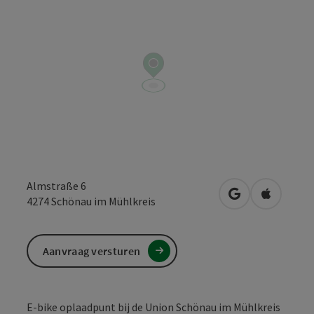
Almstraße 6
Openen in Goo
Openen i
4274
Schönau im Mühlkreis
Aanvraag versturen
E-bike oplaadpunt bij de Union Schönau im Mühlkreis