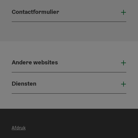
Contactformulier
Open
Andere websites
And
Diensten
Die
Afdruk