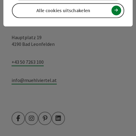
Alle cookies uitschakelen
Toerismevereniging Mühlviertel
Hauptplatz 19
4190 Bad Leonfelden
+43 50 7263 100
info@muehlviertel.at
Facebook
Instagram
Pinterest
LinkedIn