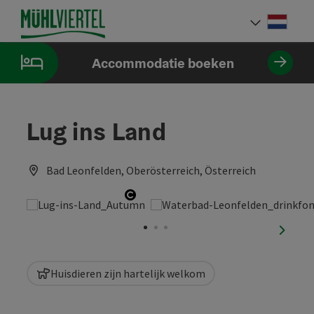
Accesskey
Accesskey
Accesskey
Inhoud
Navigatie
Paginabegin
[0]
[1]
[2]
Neder
Taalke
Accommodatie boeken
Lug ins Land
Bad Leonfelden, Oberösterreich, Österreich
Start Copyright
nächst
Huisdieren zijn hartelijk welkom