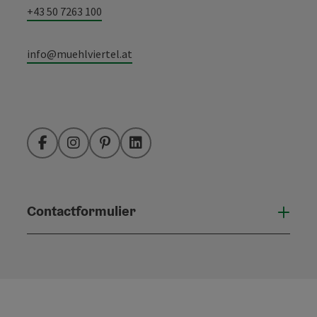
+43 50 7263 100
info@muehlviertel.at
Facebook
Instagram
Pinterest
LinkedIn
Contactformulier
Open