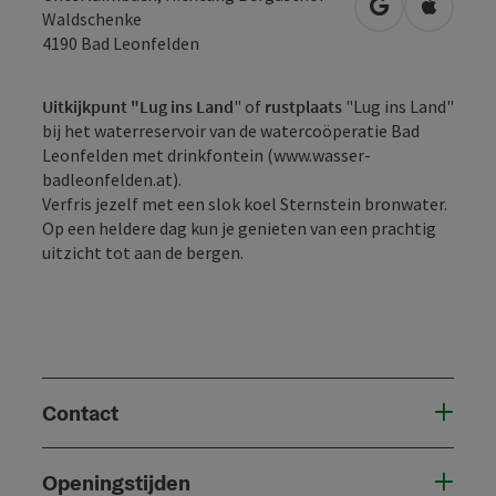
Openen in Go
Openen 
Waldschenke
4190
Bad Leonfelden
Uitkijkpunt
"Lug ins Land
" of
rustplaats
"Lug ins Land"
bij het waterreservoir van de watercoöperatie Bad
Leonfelden met drinkfontein (www.wasser-
badleonfelden.at).
Verfris jezelf met een slok koel Sternstein bronwater.
Op een heldere dag kun je genieten van een prachtig
uitzicht tot aan de bergen.
Contact
Openingstijden