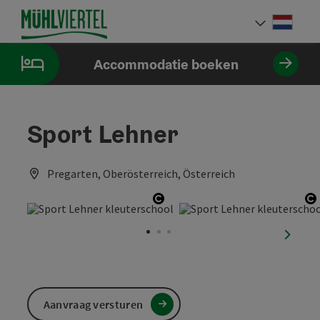
Accesskey
Accesskey
Accesskey
Inhoud
Navigatie
Paginabegin
[0]
[1]
[2]
Neder
Taalke
Accommodatie boeken
Sport Lehner
Pregarten, Oberösterreich, Österreich
Start Copyright
S
nächst
Aanvraag versturen