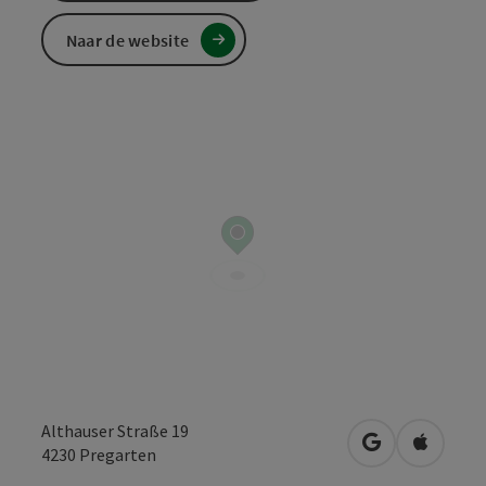
Naar de website
Althauser Straße 19
Openen in Go
Openen 
4230
Pregarten