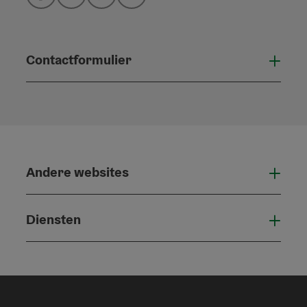
Facebook
Instagram
Pinterest
LinkedIn
Contactformulier
Open
Andere websites
And
Diensten
Die