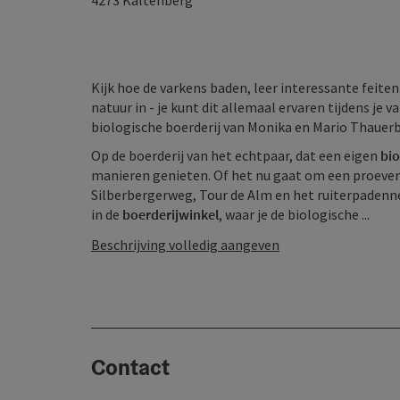
4273
Kaltenberg
Kijk hoe de varkens baden, leer interessante feite
natuur in - je kunt dit allemaal ervaren tijdens je 
biologische boerderij van Monika en Mario Thauerb
Op de boerderij van het echtpaar, dat een eigen
bio
manieren genieten. Of het nu gaat om een proeveri
Silberbergerweg, Tour de Alm en het ruiterpadenn
in de
boerderijwinkel
, waar je de biologische ...
Beschrijving volledig aangeven
Contact