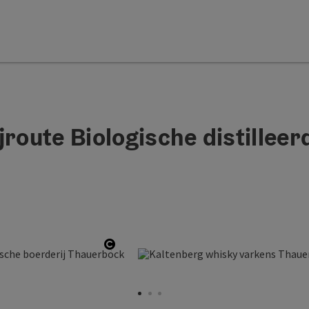
jroute Biologische distillee
Start Copyright