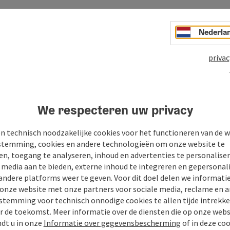
Nederla
privac
We respecteren uw privacy
n technisch noodzakelijke cookies voor het functioneren van de w
n
PDF aanmaken
Bijdrage printen
In de buur
temming, cookies en andere technologieën om onze website te
en, toegang te analyseren, inhoud en advertenties te personaliser
e media aan te bieden, externe inhoud te integreren en gepersonal
andere platforms weer te geven. Voor dit doel delen we informati
 onze website met onze partners voor sociale media, reclame en a
stemming voor technisch onnodige cookies te allen tijde intrekk
r de toekomst. Meer informatie over de diensten die op onze web
ndt u in onze
Informatie over gegevensbescherming
of in deze co