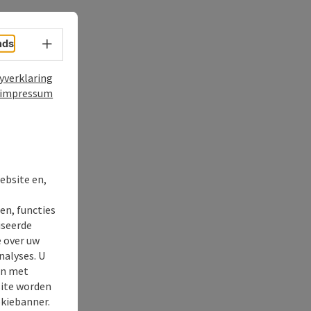
nds
Taalkeuze - menu openen
yverklaring
impressum
ebsite en,
t
en, functies
iseerde
e over uw
nalyses. U
en met
site worden
okiebanner.