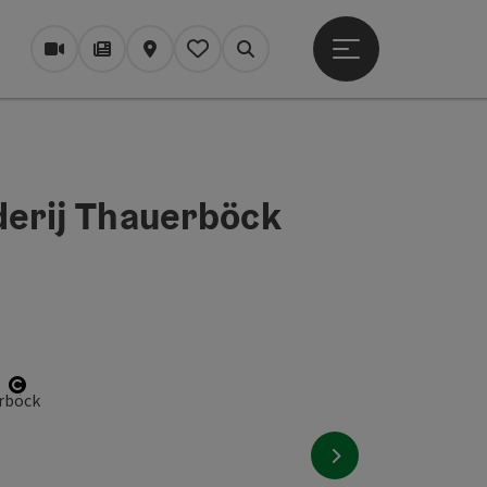
Startmenu openen
Webcams
Tijdschrift/Blog
Kaart
Mijn notitieblok
Zoek op
rderij Thauerböck
Start Copyright
nächstes Element