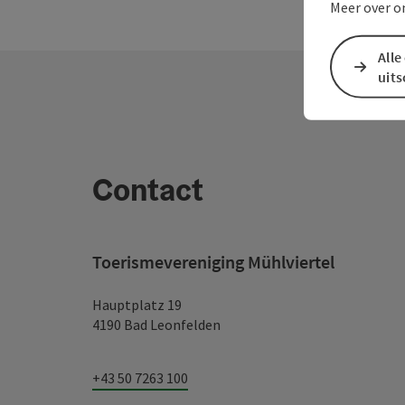
Meer over o
Alle
uit
Contact
Toerismevereniging Mühlviertel
Hauptplatz 19
4190 Bad Leonfelden
+43 50 7263 100