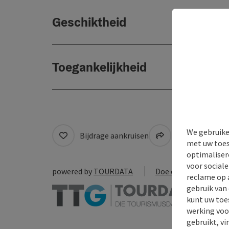
Geschiktheid
Toegankelijkheid
We gebruike
Bijdrage aankruisen
Naar favoriete
met uw toes
optimaliser
voor social
powered by
TOURDATA
Doe een suggestie
reclame op 
gebruik van
kunt uw toe
werking voo
gebruikt, vi