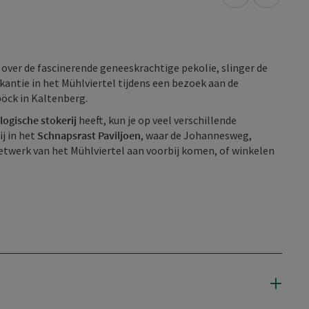
Openen in Go
Openen 
n over de fascinerende geneeskrachtige pekolie, slinger de
vakantie in het Mühlviertel tijdens een bezoek aan de
öck in Kaltenberg.
logische stokerij
heeft, kun je op veel verschillende
j in het
Schnapsrast Paviljoen
, waar de Johannesweg,
etwerk van het Mühlviertel aan voorbij komen, of winkelen