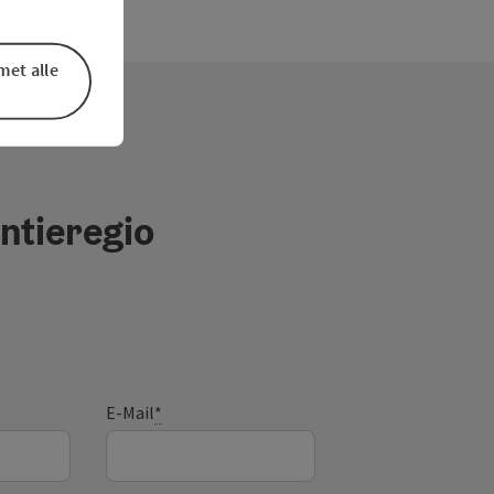
met alle
ntieregio
E-Mail
*