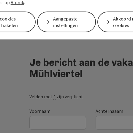
ns op
Afdruk
.
 cookies
Aangepaste
Akkoord 
schakelen
instellingen
cookies
Je bericht aan de vaka
Mühlviertel
Velden met
*
zijn verplicht
Voornaam
Achternaaam