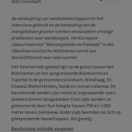
Openen in Go
Openen 
4261
Grünbach
De verdwijning van weidelandschappen en het
intensieve gebruik en de bemesting van de
overgebleven groene ruimten veroorzaken ernstige
problemen voor weidevogels. Het Europese
natuurreservaat "Wiesengebiete im Freiwald" in het
Oberösterreichische Mühlviertel vormt een
toevluchtsoord voor veel soorten.
Het beschermde gebied ligt op de grens tussen het
Mühlviertel en het aangrenzende Waldviertel en
Tsjechië in de gemeenten Grünbach, Windhaag, St.
Oswald, Weitersfelden, Sandl en vooral Liebenau. De
beschermde weiden zijn meestal zogenaamde open
plekken binnen bosgebieden. Enerzijds worden ze
gekenmerkt door hun hoogte tussen 700 en 1.000
meter boven zeeniveau. Anderzijds bevinden ze zich op
geëxponeerde heuveltoppen. Als gevolg ...
Beschrijving volledig aangeven