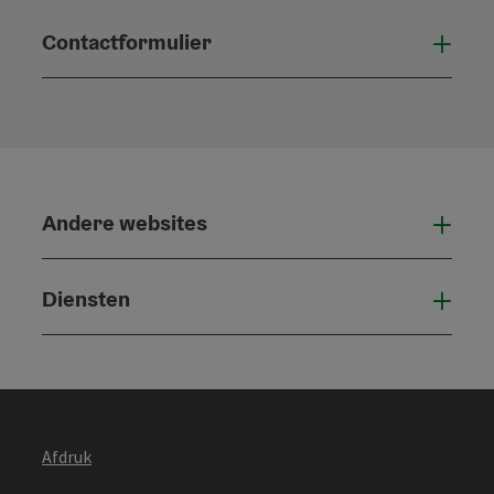
Contactformulier
Open
Andere websites
And
Diensten
Die
Afdruk