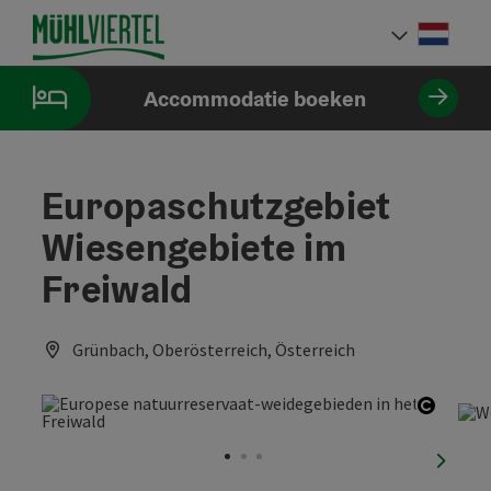
Accesskey
Accesskey
Accesskey
Inhoud
Navigatie
Paginabegin
[0]
[1]
[2]
Neder
Taalke
Accommodatie boeken
Europaschutzgebiet
Wiesengebiete im
Freiwald
Grünbach, Oberösterreich, Österreich
Start 
nächst