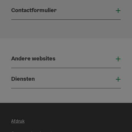
Contactformulier
Open
Andere websites
And
Diensten
Die
Afdruk