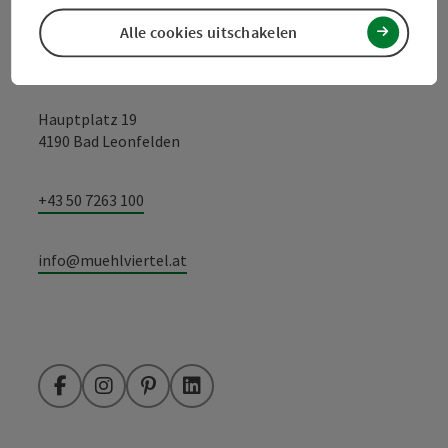
Alle cookies uitschakelen
Toerismevereniging Mühlviertel
Hauptplatz 19
4190 Bad Leonfelden
+43 50 7263 100
info@muehlviertel.at
Facebook
Instagram
Pinterest
LinkedIn