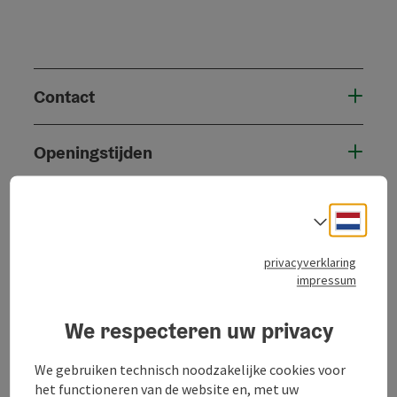
Contact
Openingstijden
Ligging
Neder
Taalke
Geschiktheid
privacyverklaring
impressum
Toegankelijkheid
We respecteren uw privacy
We gebruiken technisch noodzakelijke cookies voor
het functioneren van de website en, met uw