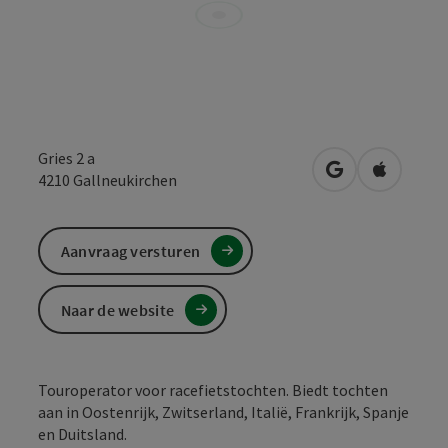
Gries 2 a
Openen in Goo
Openen i
4210
Gallneukirchen
Aanvraag versturen
Naar de website
Touroperator voor racefietstochten. Biedt tochten
aan in Oostenrijk, Zwitserland, Italië, Frankrijk, Spanje
en Duitsland.