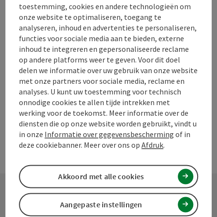
toestemming, cookies en andere technologieën om
Bijdrage aankruisen
onze website te optimaliseren, toegang te
Bijdrage printen
analyseren, inhoud en advertenties te personaliseren,
functies voor sociale media aan te bieden, externe
Naar favorieten
In de buurt
inhoud te integreren en gepersonaliseerde reclame
op andere platforms weer te geven. Voor dit doel
PDF aanmaken
delen we informatie over uw gebruik van onze website
met onze partners voor sociale media, reclame en
powered by
TOURDATA
Doe een suggestie
analyses. U kunt uw toestemming voor technisch
onnodige cookies te allen tijde intrekken met
werking voor de toekomst. Meer informatie over de
diensten die op onze website worden gebruikt, vindt u
in onze
Informatie over gegevensbescherming
of in
deze cookiebanner. Meer over ons op
Afdruk
.
Akkoord met alle cookies
Aangepaste instellingen
Contact