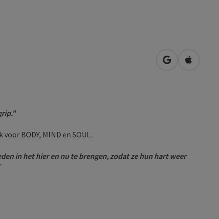
Openen in Go
Openen 
rip."
ijk voor BODY, MIND en SOUL.
eden in het hier en nu te brengen, zodat ze hun hart weer