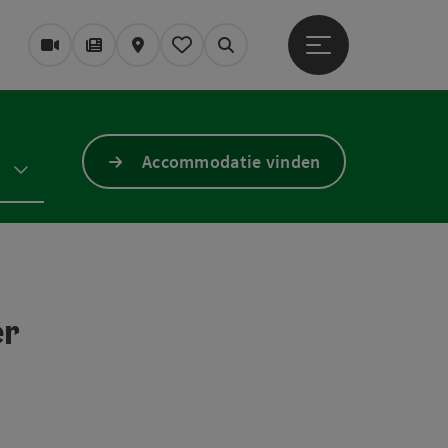
Startmenu openen
Webcams
Tijdschrift/Blog
Kaart
Mijn notitieblok
Zoek op
Accommodatie vinden
er