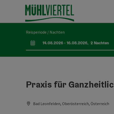
Accesskey
Accesskey
Accesskey
Inhoud
Navigatie
Paginabegin
[0]
[1]
[2]
Reisperiode / Nachten
14.08.2026
-
16.08.2026
,
2
Nachten
Velden voor aankomst en vertrek
Praxis für Ganzheitli
Bad Leonfelden, Oberösterreich, Österreich