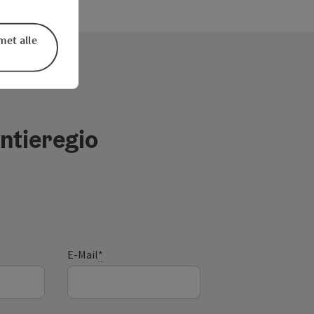
met alle
ntieregio
E-Mail
*