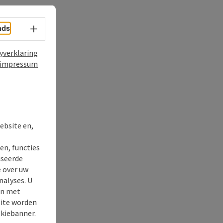
nds
Taalkeuze - menu openen
yverklaring
impressum
ebsite en,
t
en, functies
iseerde
e over uw
nalyses. U
en met
site worden
okiebanner.