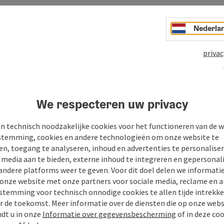
Nederla
privac
We respecteren uw privacy
n technisch noodzakelijke cookies voor het functioneren van de w
n
PDF aanmaken
Bijdrage printen
In de buur
temming, cookies en andere technologieën om onze website te
en, toegang te analyseren, inhoud en advertenties te personaliser
e media aan te bieden, externe inhoud te integreren en gepersonal
andere platforms weer te geven. Voor dit doel delen we informati
 onze website met onze partners voor sociale media, reclame en a
stemming voor technisch onnodige cookies te allen tijde intrekk
r de toekomst. Meer informatie over de diensten die op onze web
ndt u in onze
Informatie over gegevensbescherming
of in deze co