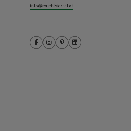
info@muehlviertel.at
Facebook
Instagram
Pinterest
LinkedIn