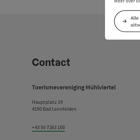
Meer over o
Alle
uit
Contact
Toerismevereniging Mühlviertel
Hauptplatz 19
4190 Bad Leonfelden
+43 50 7263 100