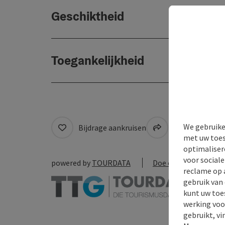
Geschiktheid
Toegankelijkheid
We gebruike
Bijdrage aankruisen
Naar favoriete
met uw toes
optimaliser
voor social
powered by
TOURDATA
Doe een suggestie
reclame op 
gebruik van
kunt uw toe
werking voo
gebruikt, vi