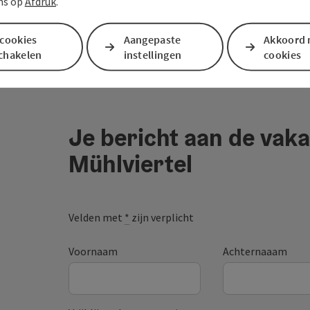
ns op
Afdruk
.
 cookies
Aangepaste
Akkoord 
schakelen
instellingen
cookies
Je bericht aan de vaka
Mühlviertel
Velden met
*
zijn verplicht
Voornaam
Achternaaam