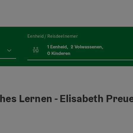
Eenheid / Reisdeelnemer
1
Eenheid
,
2
Volwassenen
,
Aantal eenheden en persoonsvelden
0
Kinderen
ches Lernen - Elisabeth Preu