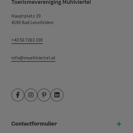
Toerismevereniging Mühlviertel
Hauptplatz 19
4190 Bad Leonfelden
+43 50 7263 100
info@muehlviertel.at
Facebook
Instagram
Pinterest
LinkedIn
Contactformulier
Open