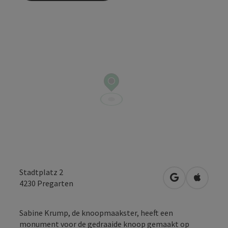
Stadtplatz 2
Openen in Go
Openen 
4230
Pregarten
Sabine Krump, de knoopmaakster, heeft een
monument voor de gedraaide knoop gemaakt op