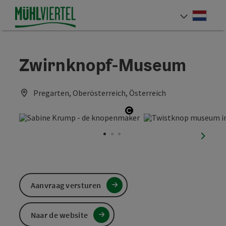
Accesskey
Accesskey
Accesskey
Inhoud
Navigatie
Paginabegin
[0]
[1]
[2]
Neder
Taalke
Zwirnknopf-Museum
Pregarten, Oberösterreich, Österreich
Start Copyright
nächst
Aanvraag versturen
Naar de website