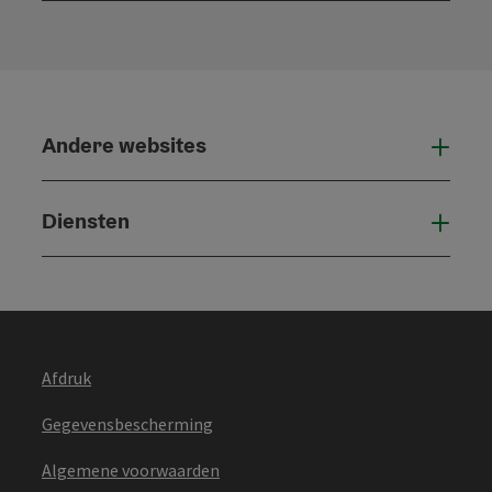
Andere websites
And
Diensten
Die
Afdruk
Gegevensbescherming
Algemene voorwaarden