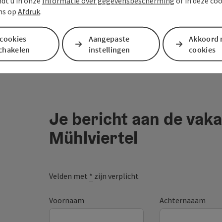
ndt u in onze
Informatie over gegevensbescherming
of in deze co
ns op
Afdruk
.
 cookies
Aangepaste
Akkoord 
schakelen
instellingen
cookies
Je bericht aan de vaka
Mühlviertel
Velden met
*
zijn verplicht
Voornaam
Achternaaam