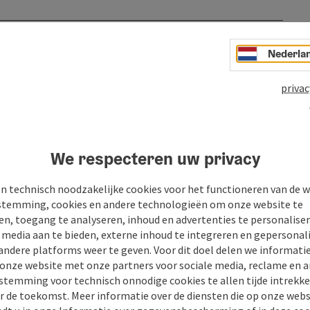
Nederla
privac
We respecteren uw privacy
n technisch noodzakelijke cookies voor het functioneren van de w
temming, cookies en andere technologieën om onze website te
n
PDF aanmaken
Bijdrage printen
In de buur
en, toegang te analyseren, inhoud en advertenties te personaliser
e media aan te bieden, externe inhoud te integreren en gepersonal
andere platforms weer te geven. Voor dit doel delen we informati
 onze website met onze partners voor sociale media, reclame en a
stemming voor technisch onnodige cookies te allen tijde intrekk
r de toekomst. Meer informatie over de diensten die op onze web