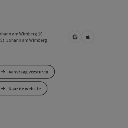
Johann am Wimberg 10
Openen in Google Maps
Openen in Apple M
2
St. Johann am Wimberg
Aanvraag versturen
Naar de website