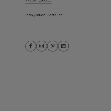
+43 50 7263 100
info@muehlviertel.at
Facebook
Instagram
Pinterest
LinkedIn