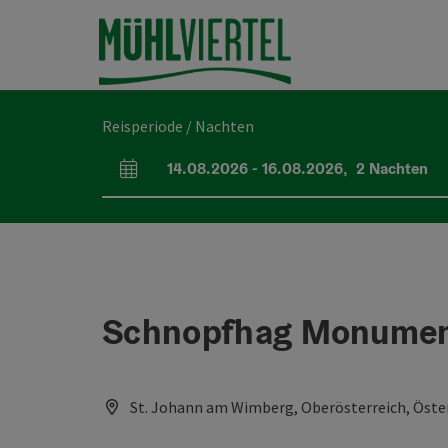
Accesskey
Accesskey
Accesskey
Inhoud
Navigatie
Paginabegin
[0]
[1]
[2]
Reisperiode / Nachten
14.08.2026
-
16.08.2026
,
2
Nachten
Velden voor aankomst en vertrek
Schnopfhag Monumen
St. Johann am Wimberg, Oberösterreich, Öste