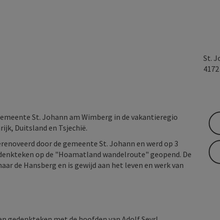
St. 
417
emeente St. Johann am Wimberg in de vakantieregio
jk, Duitsland en Tsjechië.
enoveerd door de gemeente St. Johann en werd op 3
enkteken op de "Hoamatland wandelroute" geopend. De
naar de Hansberg en is gewijd aan het leven en werk van
en gedenkteken met de hoofden van Adolf Seyrl ...