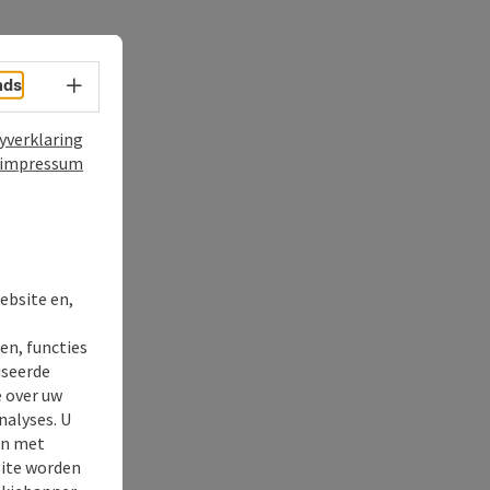
nds
Taalkeuze - menu openen
yverklaring
impressum
ebsite en,
t
en, functies
iseerde
e over uw
nalyses. U
en met
site worden