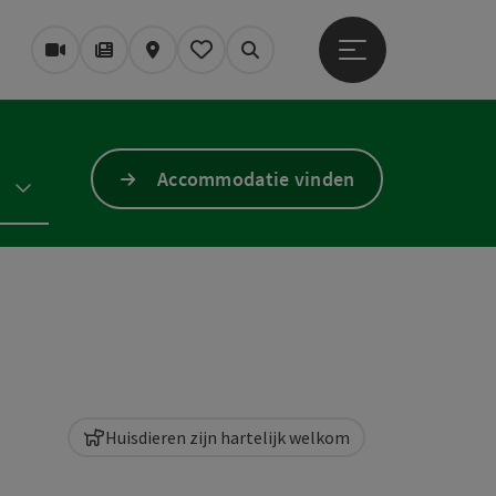
Startmenu openen
Webcams
Tijdschrift/Blog
Kaart
Mijn notitieblok
Zoek op
Accommodatie vinden
Huisdieren zijn hartelijk welkom