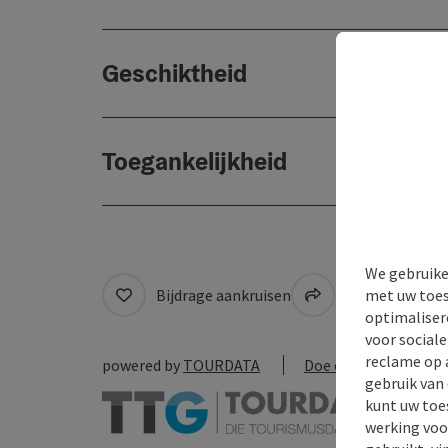
Geschiktheid
Toegankelijkheid
We gebruike
met uw toes
Bijdrage aankruisen
Naar favoriete
optimaliser
voor social
reclame op 
powered by
TOURDATA
Doe een suggestie
gebruik van
kunt uw toe
werking voo