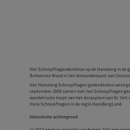
Het Schnopfhagendenkmal op de Hansberg in de g
Boheemse Woud in het drielandenpunt van Oostenri
Het Hansberg Schnopfhagen gedenkteken werd ger
september 2006 samen met het Schnopfhagen ged
wandelroute loopt van het dorpsplein van St. Veit 
Hans Schnopfhagen in de regio HansBergLand.
Historische achtergrond
In 1913 werd op voorstel van de heer Zötl een sten