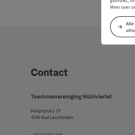
gebruikt, vi
Meer over o
Alle
uit
Contact
Toerismevereniging Mühlviertel
Hauptplatz 19
4190 Bad Leonfelden