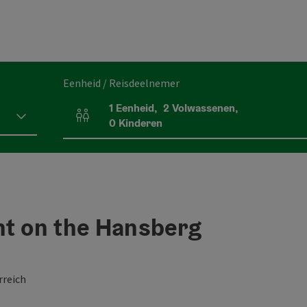
Eenheid / Reisdeelnemer
1
Eenheid
,
2
Volwassenen
,
Aantal eenheden en persoonsvelden
0
Kinderen
t on the Hansberg
rreich