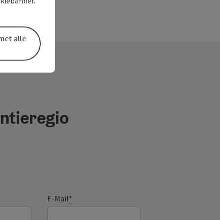
okiebanner.
met alle
ntieregio
E-Mail
*