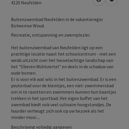
Openen in Go
Openen 
4120
Neufelden
Buitenzwembad Neufelden in de vakantieregio
Boheemse Woud.
Recreatie, ontspanning en zwemplezier.
Het buitenzwembad van Neufelden ligt op een
prachtige locatie naast het schoolcentrum - met een
weids uitzicht over het heuvelachtige landschap van
het "Oberen Mühlviertel" en deels in de schaduw van
oude bomen.
Er is voor elk wat wils in het buitenzwembad. Er is een
peuterbad voor de kleintjes, een niet-zwemmersbad
om in te ravotten en zwemmers kunnen hun baantjes
trekken in het sportbad. Het eigen buffet van het
zwembad biedt ook veel culinaire hoogstandjes. De
huurder verheugt zich ook op uw bezoek als het
minder mooi ...
Beschrijving volledig aangeven