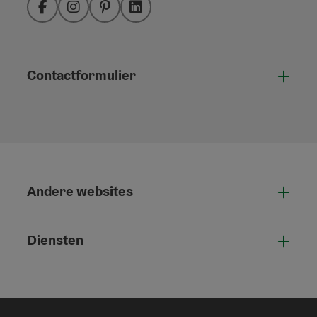
Facebook
Instagram
Pinterest
LinkedIn
Contactformulier
Open
Andere websites
And
Diensten
Die