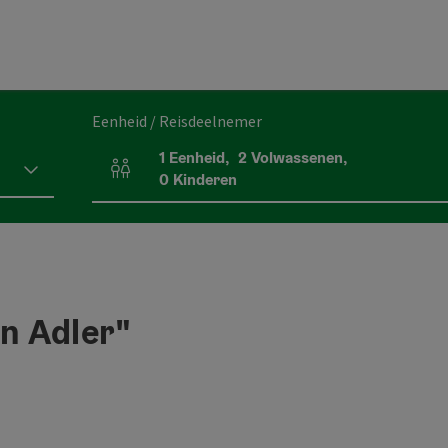
Eenheid / Reisdeelnemer
1
Eenheid
,
2
Volwassenen
,
Aantal eenheden en persoonsvelden
0
Kinderen
n Adler"