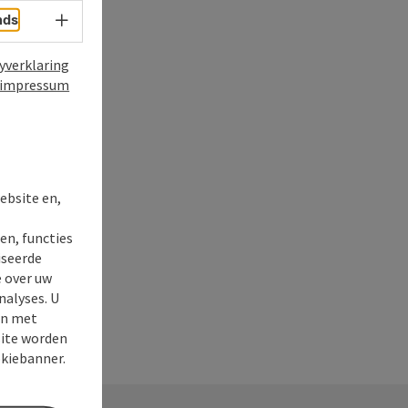
nds
Taalkeuze - menu openen
yverklaring
impressum
t
ebsite en,
en, functies
iseerde
e over uw
nalyses. U
en met
site worden
okiebanner.