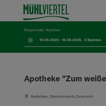
Accesskey
Accesskey
Accesskey
Inhoud
Navigatie
Paginabegin
[0]
[1]
[2]
Reisperiode / Nachten
14.08.2026
-
16.08.2026
,
2
Nachten
Velden voor aankomst en vertrek
Apotheke "Zum weiße
Neufelden, Oberösterreich, Österreich