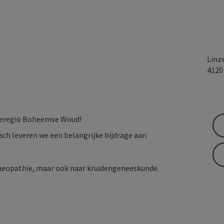
Linz
412
tieregio Boheemse Woud!
bach leveren we een belangrijke bijdrage aan
omeopathie, maar ook naar kruidengeneeskunde.