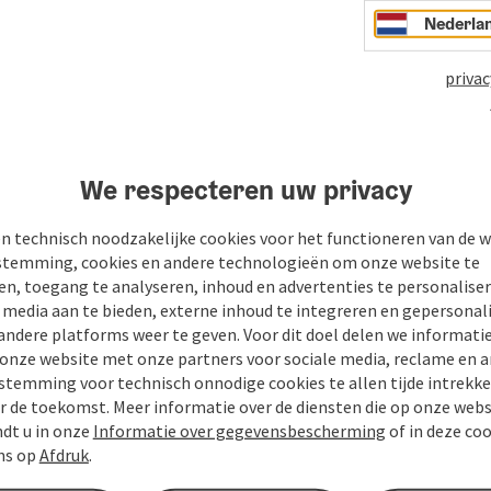
Nederla
privac
We respecteren uw privacy
n
PDF aanmaken
Bijdrage printen
In de buur
n technisch noodzakelijke cookies voor het functioneren van de w
temming, cookies en andere technologieën om onze website te
en, toegang te analyseren, inhoud en advertenties te personaliser
e media aan te bieden, externe inhoud te integreren en gepersonal
andere platforms weer te geven. Voor dit doel delen we informati
 onze website met onze partners voor sociale media, reclame en a
stemming voor technisch onnodige cookies te allen tijde intrekk
r de toekomst. Meer informatie over de diensten die op onze web
ndt u in onze
Informatie over gegevensbescherming
of in deze co
ns op
Afdruk
.