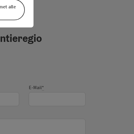
met alle
ntieregio
E-Mail
*