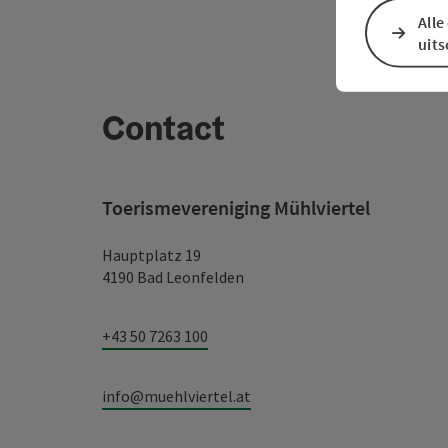
Alle
uit
Contact
Toerismevereniging Mühlviertel
Hauptplatz 19
4190 Bad Leonfelden
+43 50 7263 100
info@muehlviertel.at