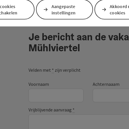
 cookies
Aangepaste
Akkoord 
schakelen
instellingen
cookies
Je bericht aan de vaka
Mühlviertel
Velden met
*
zijn verplicht
Voornaam
Achternaaam
Vrijblijvende aanvraag
*