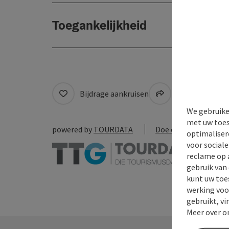
Toegankelijkheid
Bijdrage aankruisen
Naar favoriete
We gebruike
met uw toes
powered by
TOURDATA
Doe een suggestie
optimaliser
voor social
reclame op 
gebruik van
kunt uw toe
werking voo
gebruikt, vi
Meer over o