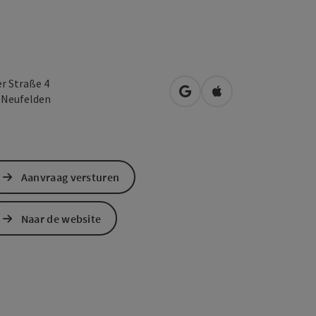
er Straße 4
Openen in Google Maps
Openen in Apple M
0
Neufelden
Aanvraag versturen
Naar de website