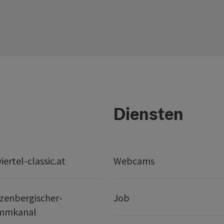
Diensten
ertel-classic.at
Webcams
zenbergischer-
Job
mmkanal