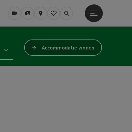
Startmenu openen
Webcams
Tijdschrift/Blog
Kaart
Mijn notitieblok
Zoek op
Accommodatie vinden