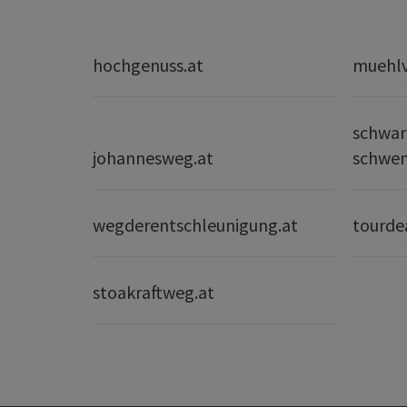
hochgenuss.at
muehlvi
schwar
johannesweg.at
schwe
wegderentschleunigung.at
tourde
stoakraftweg.at