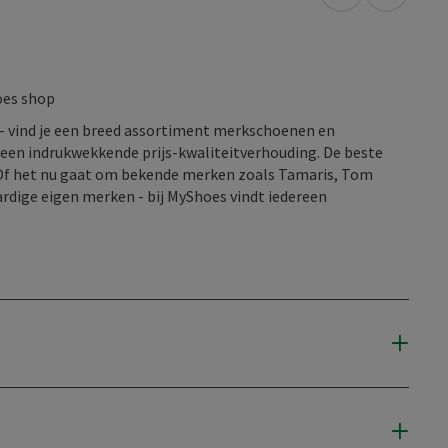
Openen in Go
Openen 
oes shop
k - vind je een breed assortiment merkschoenen en
n een indrukwekkende prijs-kwaliteitverhouding. De beste
. Of het nu gaat om bekende merken zoals Tamaris, Tom
ardige eigen merken - bij MyShoes vindt iedereen