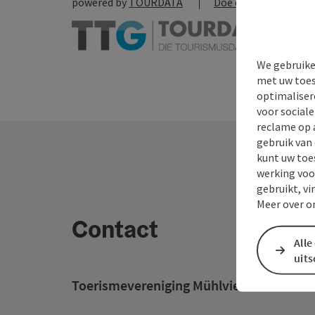
powered by
TOURDATA
Doe een suggestie
We gebruike
met uw toes
optimaliser
voor social
reclame op 
gebruik van
kunt uw toe
werking voo
gebruikt, vi
Meer over o
Contact
Alle
uit
Toerismevereniging Mühlviertel