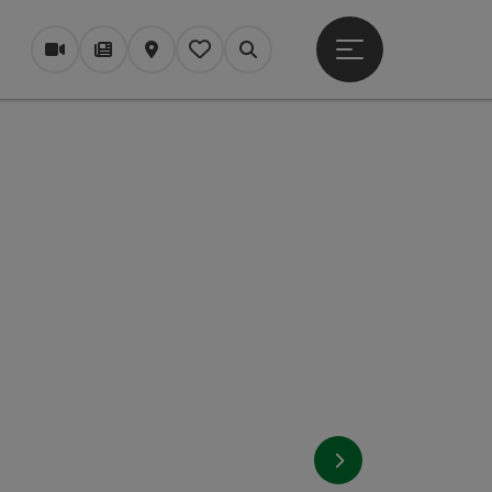
Startmenu openen
Webcams
Tijdschrift/Blog
Kaart
Mijn notitieblok
Zoek op
nächstes Element