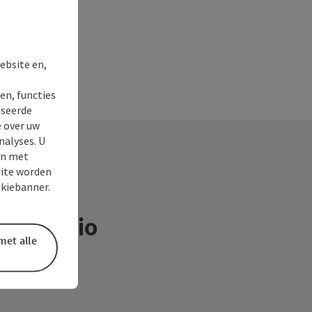
ebsite en,
en, functies
iseerde
e over uw
nalyses. U
en met
site worden
okiebanner.
ntieregio
met alle