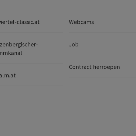
ertel-classic.at
Webcams
zenbergischer-
Job
mmkanal
Contract herroepen
alm.at