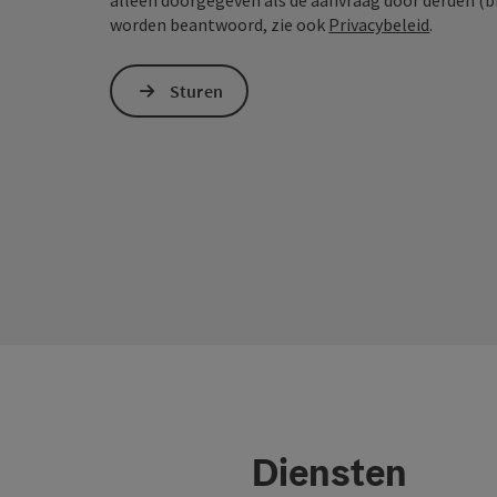
alleen doorgegeven als de aanvraag door derden (bi
worden beantwoord, zie ook
Privacybeleid
.
Sturen
Diensten