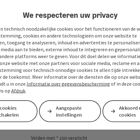
We respecteren uw privacy
n technisch noodzakelijke cookies voor het functioneren van de w
temming, cookies en andere technologieën om onze website te
en, toegang te analyseren, inhoud en advertenties te personaliser
e media aan te bieden, externe inhoud te integreren en gepersonal
andere platforms weer te geven. Voor dit doel delen we informati
 onze website met onze partners voor sociale media, reclame en a
stemming voor technisch onnodige cookies te allen tijde intrekk
r de toekomst. Meer informatie over de diensten die op onze web
ndt u in onze
Informatie over gegevensbescherming
of in deze co
ns op
Afdruk
.
Je bericht aan de vaka
 cookies
Aangepaste
Akkoord 
Mühlviertel
schakelen
instellingen
cookies
Velden met
*
zijn verplicht