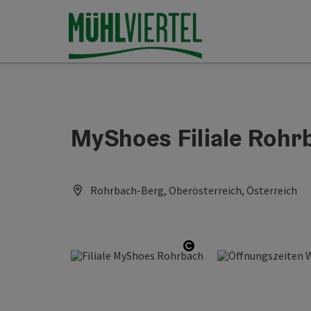
Accesskey
Accesskey
Accesskey
Inhoud
Navigatie
Paginabegin
[0]
[1]
[2]
MyShoes Filiale Rohr
Rohrbach-Berg, Oberösterreich, Österreich
Start Copyright