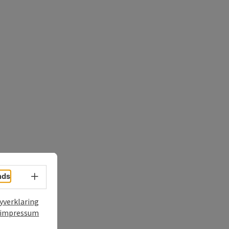
nds
Taalkeuze - menu openen
t
yverklaring
impressum