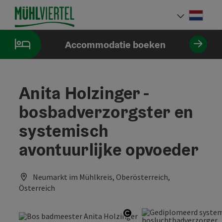
Accesskey
Accesskey
Accesskey
Inhoud
Navigatie
Paginabegin
[0]
[1]
[2]
Neder
Taalke
Accommodatie boeken
Anita Holzinger -
bosbadverzorgster en
systemisch
avontuurlijke opvoeder
Neumarkt im Mühlkreis, Oberösterreich,
Österreich