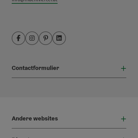
Facebook
Instagram
Pinterest
LinkedIn
Contactformulier
Open
Andere websites
And