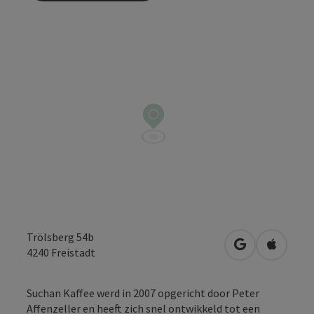
Trölsberg 54b
Openen in Go
Openen 
4240
Freistadt
Suchan Kaffee werd in 2007 opgericht door Peter
Affenzeller en heeft zich snel ontwikkeld tot een