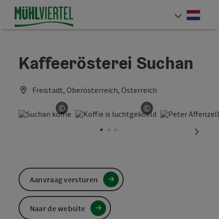
Accesskey
Accesskey
Accesskey
Inhoud
Navigatie
Paginabegin
[0]
[1]
[2]
Neder
Taalke
Kaffeerösterei Suchan
Freistadt, Oberösterreich, Österreich
©
©
Start Copyright
Start Copyright
nächst
Aanvraag versturen
Naar de website