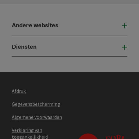
Andere websites
And
Diensten
Die
Afdruk
Gegevensbescherming
Algemene voorwaarden
Verklaring van
toegankelijkheid