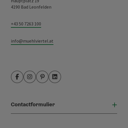
Hauptplatz 19
4190 Bad Leonfelden
+43 50 7263 100
info@muehlviertel.at
Facebook
Instagram
Pinterest
LinkedIn
Contactformulier
Open