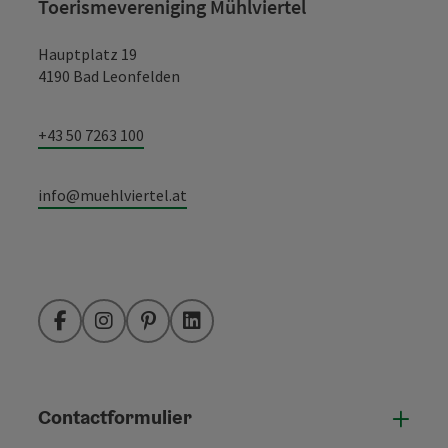
Toerismevereniging Mühlviertel
Hauptplatz 19
4190 Bad Leonfelden
+43 50 7263 100
info@muehlviertel.at
Facebook
Instagram
Pinterest
LinkedIn
Contactformulier
Open