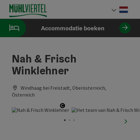
Accesskey
Accesskey
Accesskey
Inhoud
Navigatie
Paginabegin
[0]
[1]
[2]
Neder
Taalke
Accommodatie boeken
Nah & Frisch
Winklehner
Windhaag bei Freistadt, Oberösterreich,
Österreich
Start Copyright
nächst