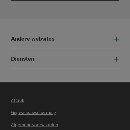
Andere websites
And
Diensten
Die
Afdruk
Gegevensbescherming
Algemene voorwaarden