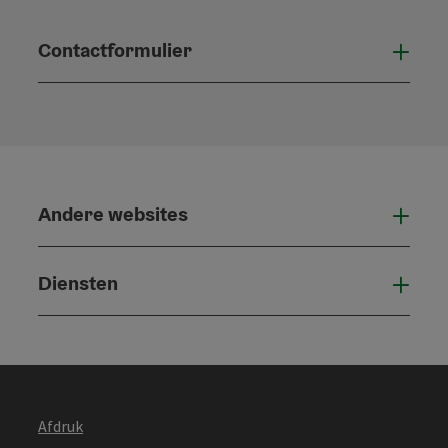
Contactformulier
Open
Andere websites
And
Diensten
Die
Afdruk