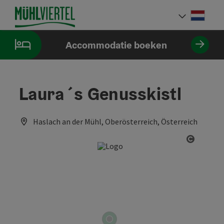
Accesskey
Accesskey
Accesskey
Inhoud
Navigatie
Paginabegin
[0]
[1]
[2]
Neder
Taalke
Accommodatie boeken
Laura´s Genusskistl
Haslach an der Mühl, Oberösterreich, Österreich
Start C