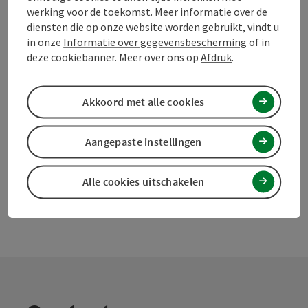
werking voor de toekomst. Meer informatie over de
diensten die op onze website worden gebruikt, vindt u
Bijdrage aankruisen
Bijdrage printen
in onze
Informatie over gegevensbescherming
of in
deze cookiebanner. Meer over ons op
Afdruk
.
Naar favorieten
In de buurt
PDF aanmaken
Akkoord met alle cookies
powered by
TOURDATA
Doe een suggestie
Aangepaste instellingen
Alle cookies uitschakelen