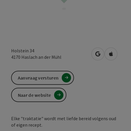
Holstein 34
Openen in Goo
Openen i
4170
Haslach an der Mühl
Aanvraag versturen
Naar de website
Elke "traktatie" wordt met liefde bereid volgens oud
of eigen recept.