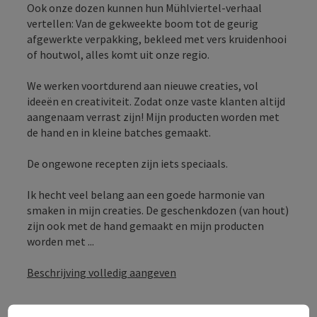
Ook onze dozen kunnen hun Mühlviertel-verhaal
vertellen: Van de gekweekte boom tot de geurig
afgewerkte verpakking, bekleed met vers kruidenhooi
of houtwol, alles komt uit onze regio.
We werken voortdurend aan nieuwe creaties, vol
ideeën en creativiteit. Zodat onze vaste klanten altijd
aangenaam verrast zijn! Mijn producten worden met
de hand en in kleine batches gemaakt.
De ongewone recepten zijn iets speciaals.
Ik hecht veel belang aan een goede harmonie van
smaken in mijn creaties. De geschenkdozen (van hout)
zijn ook met de hand gemaakt en mijn producten
worden met ...
Beschrijving volledig aangeven